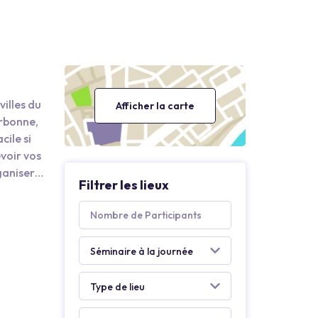
villes du
Afficher la carte
arbonne,
cile si
evoir vos
ganiser
Filtrer les lieux
eurs de
tiques
s sur
u
z des
. Mais
du lac