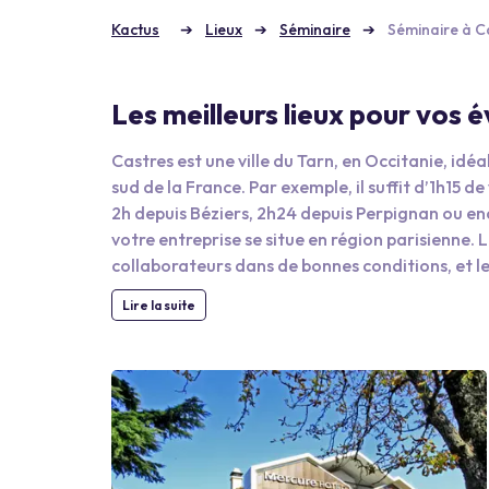
Kactus
Lieux
Séminaire
Séminaire à C
Les meilleurs lieux pour vos
Castres est une ville du Tarn, en Occitanie, id
sud de la France. Par exemple, il suffit d’1h15 d
2h depuis Béziers, 2h24 depuis Perpignan ou enc
votre entreprise se situe en région parisienne.
collaborateurs dans de bonnes conditions, et le 
votre événement professionnel à Castres que si 
Lire la suite
découvrir la ville pendant leurs pauses. Il est a
ou encore de découvrir les spécialités de la rég
l’Agout, qui sont l’atout charme de Castres. C’es
Languedoc. D’ailleurs, les illuminations de nuit
randonnées sur les hauteurs, par exemple sur l
gare au vertige ! Si vous restez en ville, le jar
également ravir les sportifs en allant assister à 