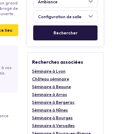
'un grand
ombragé de
tes vos
 ouverte
tres !
nce
vrir une
ce lieu
Recherches associées
 à vos
Séminaire à Lyon
is.
Château séminaire
Séminaire à Beaune
Séminaire à Arras
Séminaire à Bergerac
Séminaire à Nîmes
rance
Séminaire à Bourges
Séminaire à Versailles
Séminaire à Bourg-en-Bresse