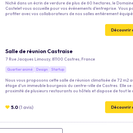
Niché dans un écrin de verdure de plus de 60 hectares, le Domain
Castelet vous accueille pour vos événements d'entreprise. Vous pourrez
profiter avec vos collaborateurs de nos salles entièrement équipé
nos hébergements de charme, mais également des extérieurs ave
piscine et son pool house.
Découvrir 
Salle de réunion Castraise
7 Rue Jacques Limouzy, 81100 Castres, France
Quartier animé
Design
Startup
Nous vous proposons cette salle de réunion climatisée de 72 m2 a
étage d'un immeuble bourgeois du centre-ville de Castres. Elle se 
proximité de plusieurs restaurants ou hôtels et dispose de tout le
nécessaire pour travailler dans les meilleures conditions.
5.0
(1 avis)
Découvrir 