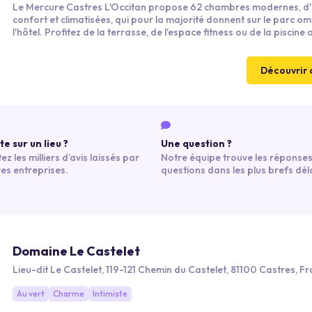
s nautiques. Grâce à Kactus, rendez l’organisation de vos
Le Mercure Castres L'Occitan propose 62 chambres modernes, d
confort et climatisées, qui pour la majorité donnent sur le parc 
Notre équipe se tient à votre disposition pour répondre à tou
l'hôtel. Profitez de la terrasse, de l'espace fitness ou de la piscine
n. Vous aurez hâte de réaliser votre prochain séminaire à Cas
aux beaux jours ainsi que de nos espaces salons et bar à l'ambia
chaleureuse et conviviale. Le restaurant L'Occitan vous fera décou
cuisine raffinée à base de produits frais de saison.
Découvrir 
e sur un lieu ?
Une question ?
ez les milliers d’avis laissés par
Notre équipe trouve les réponses
res entreprises.
questions dans les plus brefs déla
Domaine Le Castelet
Lieu-dit Le Castelet, 119-121 Chemin du Castelet, 81100 Castres, F
Au vert
Charme
Intimiste