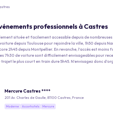
astres
 événements professionnels à Castres
éalement située et facilement accessible depuis de nombreuses 
e voiture depuis Toulouse pour rejoindre la ville, 1h50 depuis N
ore 2h45 depuis Montpellier. En revanche, l’accès est moins fa
 Les 7h30 de voiture sont difficilement envisageables pour rec
trajet le plus court en train dure 5h45. N’envisagez donc d’or
celui-ci dure au moins trois jours. Proposez à vos collaborat
gréable de s’y balader, de flâner dans les rues, de faire les bou
ion au restaurant. Nous vous conseillons d’aller voir les maison
t grâce à celles-ci que la ville porte le nom de petite Venise d
Mercure Castres ****
 valent vraiment le détour. Pour profiter de la nature, propose
a montagne noire ou en partant à la conquête de la passerelle
201 Av. Charles de Gaulle, 81100 Castres, France
din de l’évêché permet de se ressourcer à proximité. Vous pouvez
Moderne
Accorhotels
Mercure
un match de rugby, le sport fétiche de la ville. Enfin, profitez 