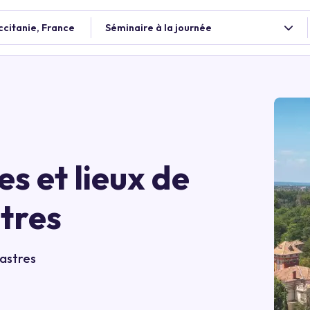
ccitanie, France
Séminaire à la journée
es et lieux de
tres
astres