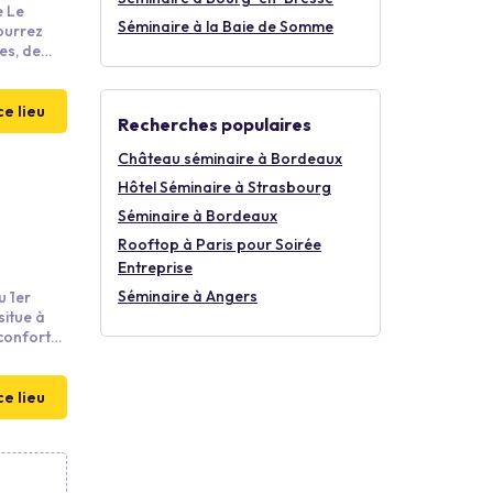
e Le
Séminaire à la Baie de Somme
es, de
c la
ce lieu
Recherches populaires
Château séminaire à Bordeaux
Hôtel Séminaire à Strasbourg
Séminaire à Bordeaux
Rooftop à Paris pour Soirée
Entreprise
Séminaire à Angers
u 1er
situe à
 confort
ce lieu