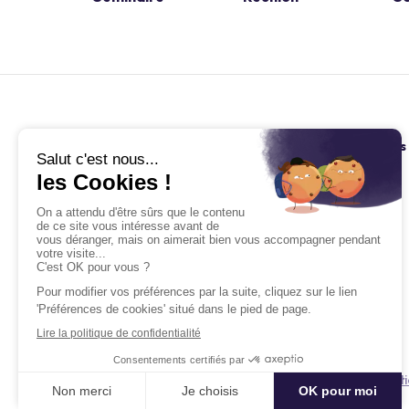
Kactus
Retrouvez nous
À propos
Blog
Carrières
Facebook
La RSE chez Kactus
Twitter
Aide & F.A.Q.
Linkedin
Baromètre du Meetings &
Instagram
Events
Conditions générales d'utilisat