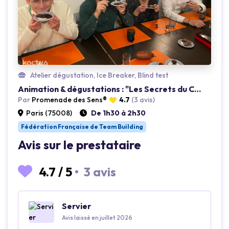
Atelier dégustation, Ice Breaker, Blind test
Animation & dégustations : "Les Secrets du Chocolat" au 101
Par
Promenade des Sens®
4.7
(3 avis)
Paris (75008)
De 1h30 à 2h30
Fédération Française de Team Building
Avis sur le prestataire
4.7
/
5
•
3 avis
Servier
Avis laissé en juillet 2026