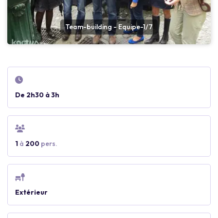
Team-building - Equipe-1/7
De 2h30 à 3h
1
à
200
pers.
Extérieur