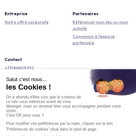
Entreprise
Partenaires
Notre offre corporate
Référencer mon lieu ou mon
activité
Connexion à l'espace
partenaire
Contact
+33184809292
hello@kactus.com
Copyright © 2026 Kactus Tous droits réservés
Conditions générales d'utilisation
Mentions légales
Signaler un contenu
Politique de confidentialité
Accessibilité : non conforme