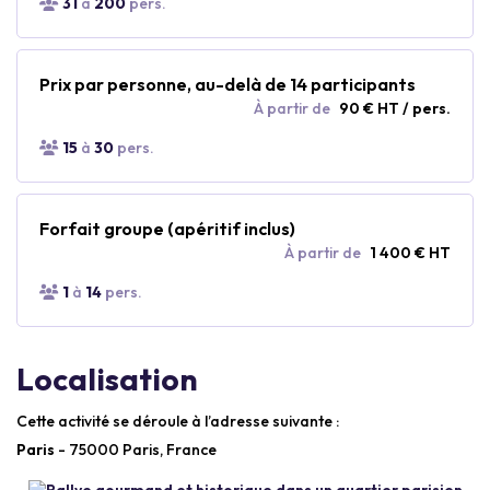
31
à
200
pers.
Prix par personne, au-delà de 14 participants
À partir de
90 € HT / pers.
15
à
30
pers.
Forfait groupe (apéritif inclus)
À partir de
1 400 € HT
1
à
14
pers.
Localisation
Cette activité se déroule à l’adresse suivante :
Paris
- 75000 Paris, France