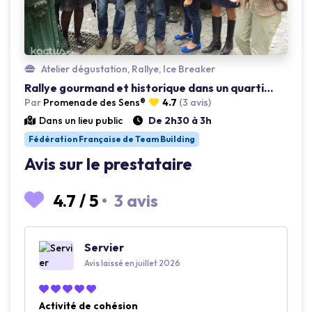
Atelier dégustation, Rallye, Ice Breaker
Rallye gourmand et historique dans un quartier parisien
Par
Promenade des Sens®
4.7
(3 avis)
Dans un lieu public
De 2h30 à 3h
Fédération Française de Team Building
Avis sur le prestataire
4.7
/
5
•
3 avis
Servier
Avis laissé en juillet 2026
Activité de cohésion