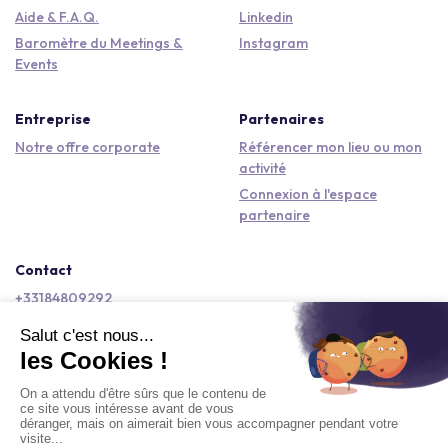
Aide & F.A.Q.
Linkedin
Baromètre du Meetings &
Instagram
Events
Entreprise
Partenaires
Notre offre corporate
Référencer mon lieu ou mon
activité
Connexion à l'espace
partenaire
Contact
+33184809292
hello@kactus.com
Copyright © 2026 Kactus Tous droits réservés
Conditions générales d'utilisation
Mentions légales
Signaler un contenu
Politique de confidentialité