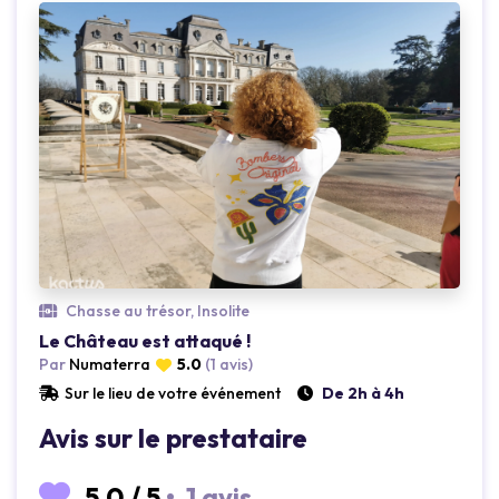
Chasse au trésor, Insolite
Le Château est attaqué !
Loading...
Lo
Par
Numaterra
5.0
(1 avis)
Sur le lieu de votre événement
De 2h à 4h
Avis sur le prestataire
5.0
/
5
•
1 avis