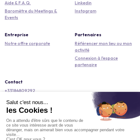
Aide & F.A.Q.
Linkedin
Baromètre du Meetings &
Instagram
Events
Entreprise
Partenaires
Notre offre corporate
Référencer mon lieu ou mon
activité
Connexion à l'espace
partenaire
Contact
+33184809292
hello@kactus.com
Copyright © 2026 Kactus Tous droits réservés
Conditions générales d'utilisation
Mentions légales
Signaler un contenu
Politique de confidentialité