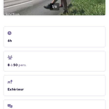
1/6
6h
8
à
50
pers.
Extérieur