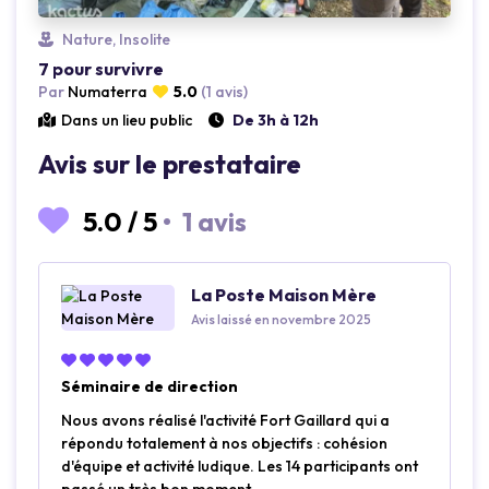
Loading...
Nature, Insolite
7 pour survivre
Par
Numaterra
5.0
(1 avis)
Dans un lieu public
De 3h à 12h
Avis sur le prestataire
5.0
/
5
•
1 avis
La Poste Maison Mère
Avis laissé en novembre 2025
Séminaire de direction
Nous avons réalisé l'activité Fort Gaillard qui a
répondu totalement à nos objectifs : cohésion
d'équipe et activité ludique. Les 14 participants ont
passé un très bon moment.