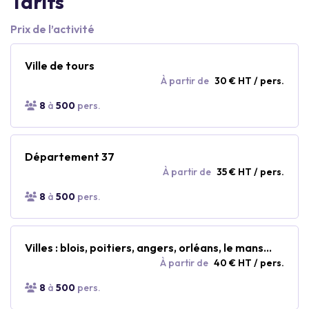
Tarifs
Prix de l’activité
Ville de tours
À partir de
30 € HT / pers.
8
à
500
pers.
Département 37
À partir de
35 € HT / pers.
8
à
500
pers.
Villes : blois, poitiers, angers, orléans, le mans...
À partir de
40 € HT / pers.
8
à
500
pers.