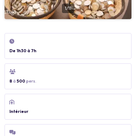
1/11
De 1h30 à 7h
8
à
500
pers.
Intérieur