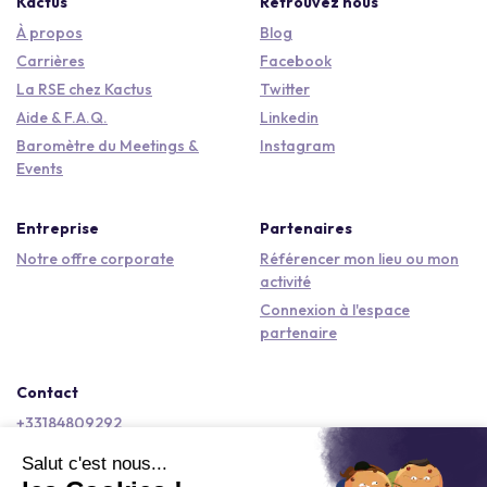
Kactus
Retrouvez nous
À propos
Blog
Carrières
Facebook
La RSE chez Kactus
Twitter
Aide & F.A.Q.
Linkedin
Baromètre du Meetings &
Instagram
Events
Entreprise
Partenaires
Notre offre corporate
Référencer mon lieu ou mon
activité
Connexion à l'espace
partenaire
Contact
+33184809292
hello@kactus.com