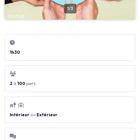
1/3
1h30
2
à
100
pers.
Intérieur
ou
Extérieur