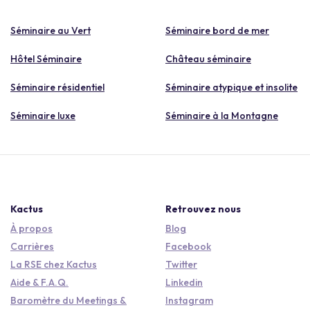
Séminaire au Vert
Séminaire bord de mer
Hôtel Séminaire
Château séminaire
Séminaire résidentiel
Séminaire atypique et insolite
Séminaire luxe
Séminaire à la Montagne
Kactus
Retrouvez nous
À propos
Blog
Carrières
Facebook
La RSE chez Kactus
Twitter
Aide & F.A.Q.
Linkedin
Baromètre du Meetings &
Instagram