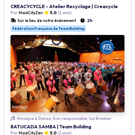
CREACYCYCLE - Atelier Recyclage | Creacycle
Par
MadCityZen
5.0
(2 avis)
Sur le lieu de votre événement
2h
Fédération Française de Team Building
Loading...
Musique & Danse, Eco-responsable, Ice Breaker
BATUCADA SAMBA | Team Building
Par
MadCityZen
5.0
(2 avis)