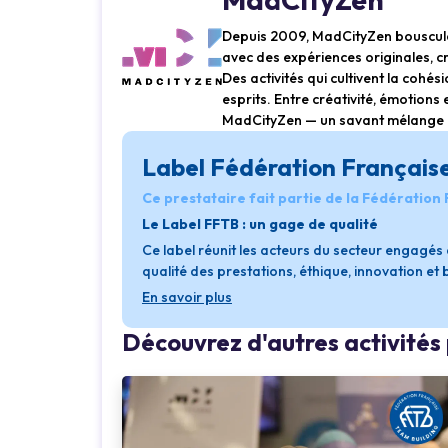
Depuis 2009, MadCityZen bouscule 
avec des expériences originales, c
Des activités qui cultivent la cohés
esprits. Entre créativité, émotion
MadCityZen — un savant mélange d
Label Fédération Français
Ce prestataire fait partie de la Fédération
Le Label FFTB : un gage de qualité
Ce label réunit les acteurs du secteur engagé
qualité des prestations, éthique, innovation et
En savoir plus
Découvrez d'autres activité