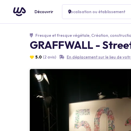
Découvrir
Localisation ou établissement
Fresque et fresque végétale, Création, constructio
GRAFFWALL - Street 
5.0
(2 avis)
En déplacement sur le lieu de vo