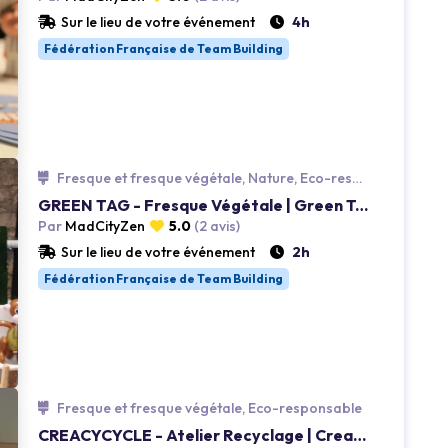
Loading...
Sur le lieu de votre événement
4h
Fédération Française de Team Building
Fresque et fresque végétale, Nature, Eco-responsable
GREEN TAG - Fresque Végétale | Green Tag
Loading...
Par
MadCityZen
5.0
(2 avis)
Sur le lieu de votre événement
2h
Fédération Française de Team Building
Fresque et fresque végétale, Eco-responsable
CREACYCYCLE - Atelier Recyclage | Creacycle