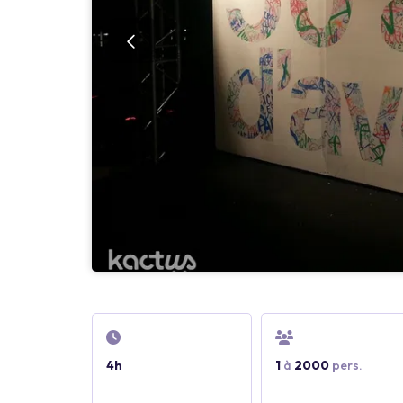
4h
1
à
2000
pers.