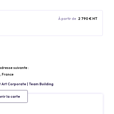
À partir de
2 790 € HT
’adresse suivante :
, France
rir la carte