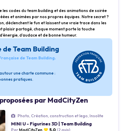
les codes du team building et des animations de soirée
réées et animées par nos propres équipes. Notre secret ?
ion, déclenchent le fun et laissent une vraie trace dans les
s et plaisir partagé, chaque moment porte la touche
’énergie, d’audace et de bonne humeur.
e de Team Building
 Française de Team Building.
s autour une charte commune :
 bonnes pratiques.
s proposées par MadCityZen
Photo, Création, construction et lego, Insolite
MINI U - Figurines 3D | Team Building
Par
MadCityZen
5.0
(2 avis)