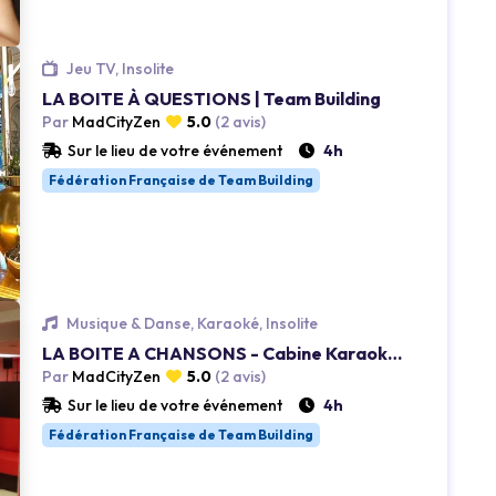
Jeu TV, Insolite
Loading...
LA BOITE À QUESTIONS | Team Building
Par
MadCityZen
5.0
(2 avis)
Sur le lieu de votre événement
4h
Fédération Française de Team Building
Musique & Danse, Karaoké, Insolite
Loading...
LA BOITE A CHANSONS - Cabine Karaoke | Boite à chansons
Par
MadCityZen
5.0
(2 avis)
Sur le lieu de votre événement
4h
Fédération Française de Team Building