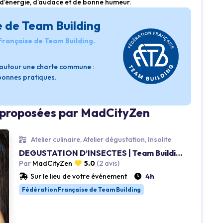
’énergie, d’audace et de bonne humeur.
e de Team Building
 Française de Team Building.
s autour une charte commune :
 bonnes pratiques.
s proposées par MadCityZen
Atelier culinaire, Atelier dégustation, Insolite
Loading...
DEGUSTATION D’INSECTES | Team Building
Par
MadCityZen
5.0
(2 avis)
Sur le lieu de votre événement
4h
Fédération Française de Team Building