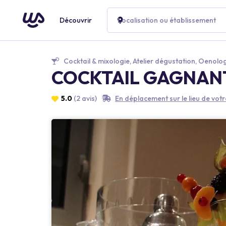
Découvrir
Localisation ou établissement
Cocktail & mixologie, Atelier dégustation, Oenolo
COCKTAIL GAGNANT - 
5.0
(2 avis)
En déplacement sur le lieu de vo