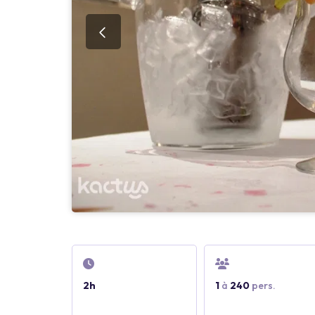
2h
1
à
240
pers.