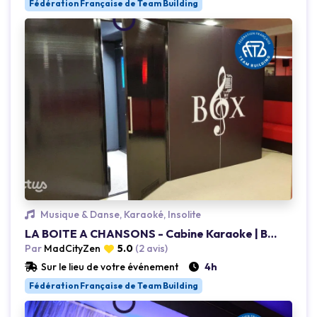
Fédération Française de Team Building
Loading...
Musique & Danse, Karaoké, Insolite
LA BOITE A CHANSONS - Cabine Karaoke | Boite à chansons
Par
MadCityZen
5.0
(2 avis)
Sur le lieu de votre événement
4h
Fédération Française de Team Building