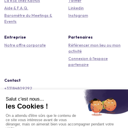
La RSE chez Kactus
Twitter
Aide & F.A.Q.
Linkedin
Baromètre du Meetings &
Instagram
Events
Entreprise
Partenaires
Notre offre corporate
Référencer mon lieu ou mon
activité
Connexion à l'espace
partenaire
Contact
+33184809292
hello@kactus.com
Copyright © 2026 Kactus Tous droits réservés
Conditions générales d'utilisation
Mentions légales