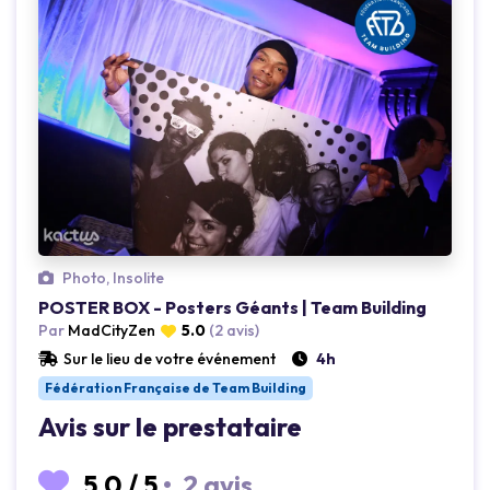
Loading...
Photo, Insolite
POSTER BOX - Posters Géants | Team Building
Par
MadCityZen
5.0
(2 avis)
Sur le lieu de votre événement
4h
Fédération Française de Team Building
Avis sur le prestataire
5.0
/
5
•
2 avis