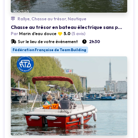
Rallye, Chasse au trésor, Nautique
.
Loading...
Chasse au trésor en bateau électrique sans permis Levallois
Par
Marin d'eau douce
5.0
(5 avis)
Sur le lieu de votre événement
2h30
Fédération Française de Team Building