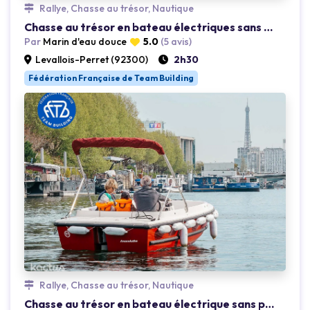
Rallye, Chasse au trésor, Nautique
.
Loading...
Chasse au trésor en bateau électriques sans permis la Seine
Par
Marin d'eau douce
5.0
(5 avis)
Levallois-Perret (92300)
2h30
Fédération Française de Team Building
Rallye, Chasse au trésor, Nautique
.
Loading...
Chasse au trésor en bateau électrique sans permis la Seine