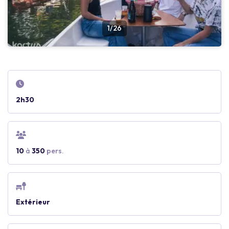
1/26
2h30
10
à
350
pers.
Extérieur