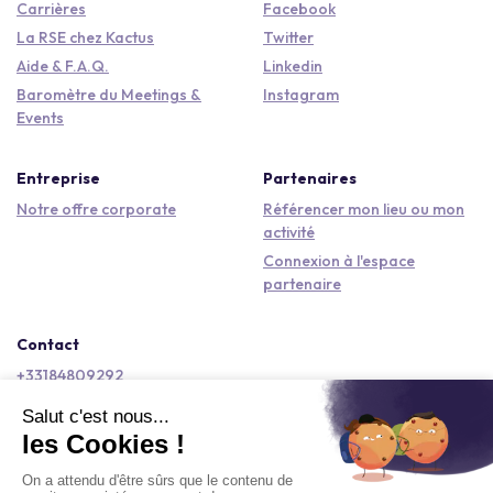
Carrières
Facebook
La RSE chez Kactus
Twitter
Aide & F.A.Q.
Linkedin
Baromètre du Meetings &
Instagram
Events
Entreprise
Partenaires
Notre offre corporate
Référencer mon lieu ou mon
activité
Connexion à l'espace
partenaire
Contact
+33184809292
hello@kactus.com
Copyright © 2026 Kactus Tous droits réservés