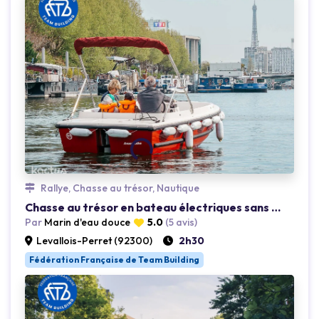
Rallye, Chasse au trésor, Nautique
Loading...
Chasse au trésor en bateau électriques sans permis la Seine
Par
Marin d'eau douce
5.0
(5 avis)
Levallois-Perret (92300)
2h30
Fédération Française de Team Building