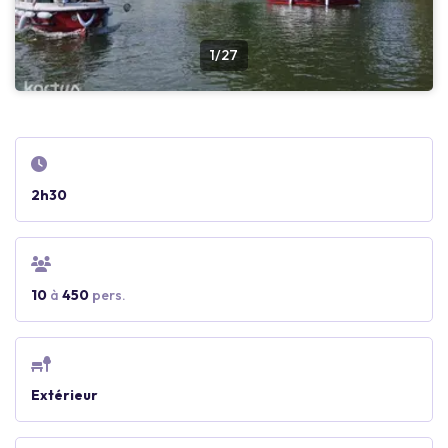
1/27
2h30
10
à
450
pers.
Extérieur