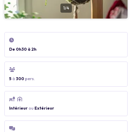
1/4
De 0h30 à 2h
5
à
300
pers.
Intérieur
ou
Extérieur