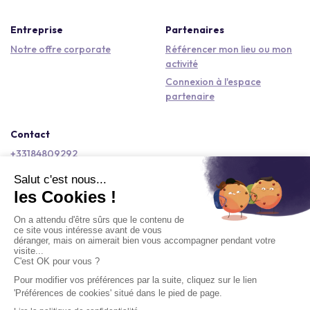
Entreprise
Partenaires
Notre offre corporate
Référencer mon lieu ou mon
activité
Connexion à l'espace
partenaire
Contact
+33184809292
hello@kactus.com
Copyright © 2026 Kactus Tous droits réservés
Conditions générales d'utilisation
Mentions légales
Signaler un contenu
Politique de confidentialité
Accessibilité : non conforme