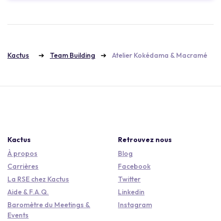
Kactus
Team Building
Atelier Kokédama & Macramé
Kactus
Retrouvez nous
À propos
Blog
Carrières
Facebook
La RSE chez Kactus
Twitter
Aide & F.A.Q.
Linkedin
Baromètre du Meetings &
Instagram
Events