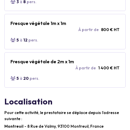
3
à
8
pers.
Fresque végétale 1m x 1m
À partir de
800 € HT
5
à
12
pers.
Fresque végétale de 2m x 1m
À partir de
1 400 € HT
5
à
20
pers.
Localisation
Pour cette activité, le prestataire se déplace depuis l’adresse
suivante :
Montreuil
- 8 Rue de Valmy, 93100 Montreuil, France