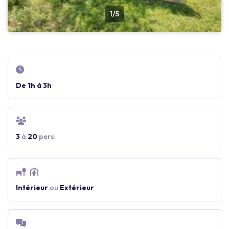
1/5
De 1h à 3h
3
à
20
pers.
Intérieur
ou
Extérieur