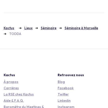
Kactus
Lieux
Séminaire
Séminaire à Marseille
TODDA
Kactus
Retrouvez nous
À propos
Blog
Carrières
Facebook
La RSE chez Kactus
Twitter
Aide & F.A.Q.
Linkedin
Baromètre du Meetings &
Instagram