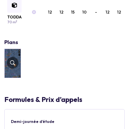
12
12
15
10
-
12
12
TODDA
2
70 m
Plans
Formules & Prix d’appels
Demi-journée d’étude