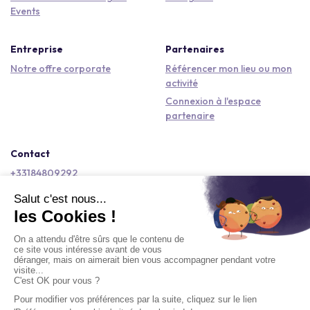
Events
Entreprise
Partenaires
Notre offre corporate
Référencer mon lieu ou mon
activité
Connexion à l'espace
partenaire
Contact
+33184809292
hello@kactus.com
Copyright © 2026 Kactus Tous droits réservés
Conditions générales d'utilisation
Mentions légales
Signaler un contenu
Politique de confidentialité
Accessibilité : non conforme