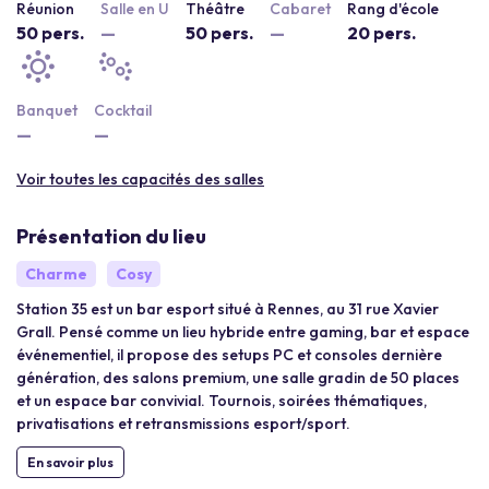
Réunion
Salle en U
Théâtre
Cabaret
Rang d'école
50 pers.
—
50 pers.
—
20 pers.
Banquet
Cocktail
—
—
Voir toutes les capacités des salles
Présentation du lieu
Charme
Cosy
Station 35 est un bar esport situé à Rennes, au 31 rue Xavier
Grall. Pensé comme un lieu hybride entre gaming, bar et espace
événementiel, il propose des setups PC et consoles dernière
génération, des salons premium, une salle gradin de 50 places
et un espace bar convivial. Tournois, soirées thématiques,
privatisations et retransmissions esport/sport.
En savoir plus