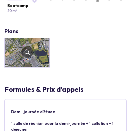
-
-
-
-
6
-
-
Bootcamp
2
20 m
Plans
Formules & Prix d’appels
Demi-journée d’étude
1 salle de réunion pour la demi-journée + 1 collation + 1
déjeuner