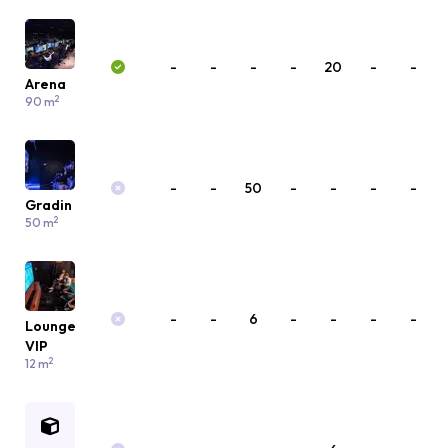
-
-
-
-
20
-
-
Arena
2
90 m
-
-
50
-
-
-
-
Gradin
2
50 m
-
-
6
-
-
-
-
Lounge
VIP
2
12 m