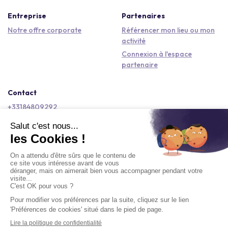
Entreprise
Partenaires
Notre offre corporate
Référencer mon lieu ou mon
activité
Connexion à l'espace
partenaire
Contact
+33184809292
hello@kactus.com
Copyright © 2026 Kactus Tous droits réservés
Conditions générales d'utilisation
Mentions légales
Signaler un contenu
Politique de confidentialité
Accessibilité : non conforme