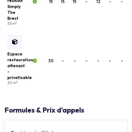
réunion
15
15
15
-
12
-
-
Simply
The
Brest
2
25 m
Espace
restauration
30
-
-
-
-
-
-
attenant
-
privatisable
2
20 m
Formules & Prix d’appels