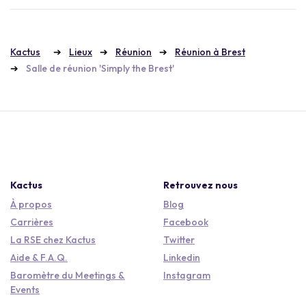
Kactus
Lieux
Réunion
Réunion à Brest
Salle de réunion 'Simply the Brest'
Kactus
Retrouvez nous
À propos
Blog
Carrières
Facebook
La RSE chez Kactus
Twitter
Aide & F.A.Q.
Linkedin
Baromètre du Meetings &
Instagram
Events