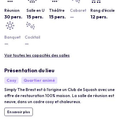
Réunion
Salle en U
Théâtre
Cabaret
Rang d'école
30 pers.
15 pers.
15 pers.
—
12 pers.
Banquet
Cocktail
—
—
Voir toutes les capacités des salles
Présentation du lieu
Cosy
Quartier animé
Simply The Brest est à l'origine un Club de Squash avec une
offre de restauration 100% maison. La salle de réunion est
neuve, dans un cadre cosy et chaleureux.
En savoir plus