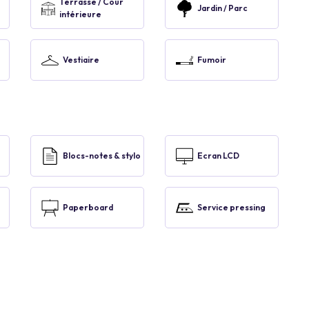
Terrasse / Cour
Jardin / Parc
intérieure
Vestiaire
Fumoir
Blocs-notes & stylo
Ecran LCD
Paperboard
Service pressing