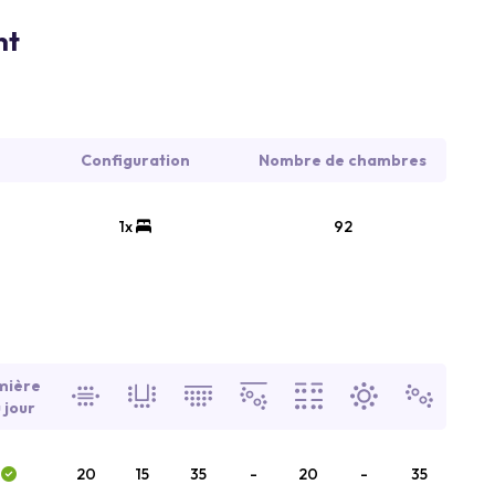
nt
Configuration
Nombre de chambres
1x
92
mière
 jour
20
15
35
-
20
-
35