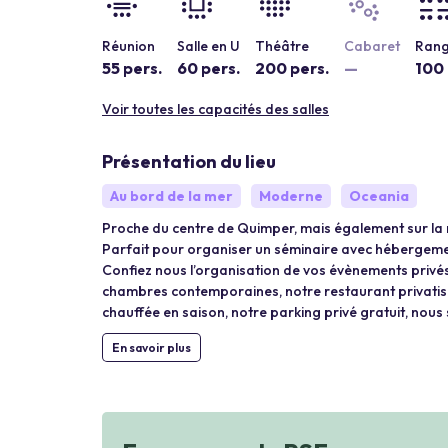
Réunion
Salle en U
Théâtre
Cabaret
Rang
55 pers.
60 pers.
200 pers.
—
100 
Voir toutes les capacités des salles
Présentation du lieu
Au bord de la mer
Moderne
Oceania
Proche du centre de Quimper, mais également sur la ro
Parfait pour organiser un séminaire avec hébergement
Confiez nous l’organisation de vos évènements privés 
chambres contemporaines, notre restaurant privatisab
chauffée en saison, notre parking privé gratuit, no
En savoir plus