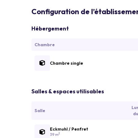
Configuration de l’établisseme
Hébergement
Chambre
Chambre single
Salles & espaces utilisables
Lu
Salle
du
Eckmuhl / Penfret
2
39 m