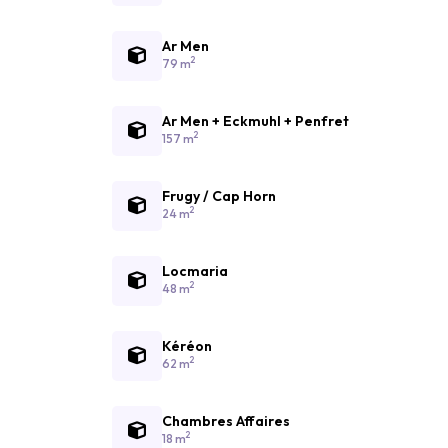
Ar Men
2
79 m
Ar Men + Eckmuhl + Penfret
2
157 m
Frugy / Cap Horn
2
24 m
Locmaria
2
48 m
Kéréon
2
62 m
Chambres Affaires
2
18 m