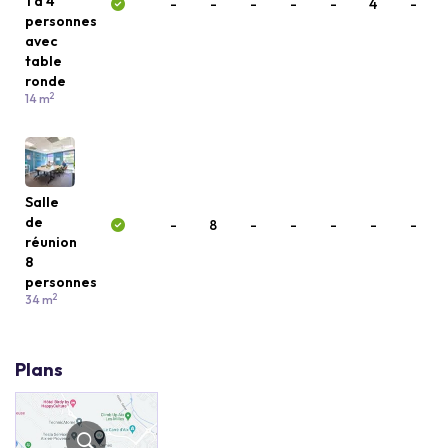
1 à 4
-
-
-
-
-
4
-
personnes
avec
table
ronde
2
14 m
Salle
de
-
8
-
-
-
-
-
réunion
8
personnes
2
34 m
Plans