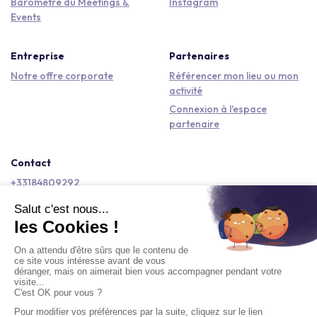
Baromètre du Meetings &
Instagram
Events
Entreprise
Partenaires
Notre offre corporate
Référencer mon lieu ou mon
activité
Connexion à l'espace
partenaire
Contact
+33184809292
hello@kactus.com
Copyright © 2026 Kactus Tous droits réservés
Conditions générales d'utilisation
Mentions légales
Signaler un contenu
Politique de confidentialité
Accessibilité : non conforme