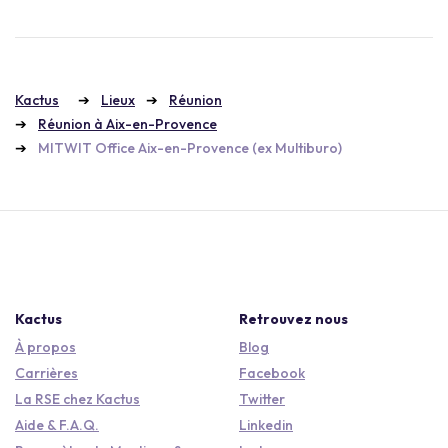
Kactus
Lieux
Réunion
Réunion à Aix-en-Provence
MITWIT Office Aix-en-Provence (ex Multiburo)
Kactus
Retrouvez nous
À propos
Blog
Carrières
Facebook
La RSE chez Kactus
Twitter
Aide & F.A.Q.
Linkedin