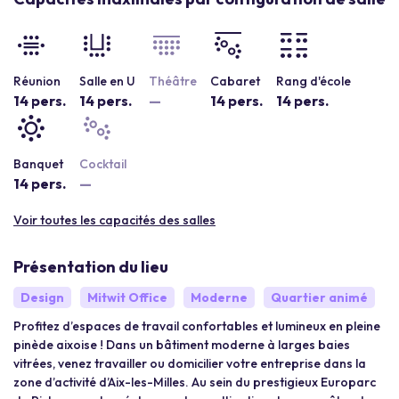
Réunion
Salle en U
Théâtre
Cabaret
Rang d'école
14 pers.
14 pers.
—
14 pers.
14 pers.
Banquet
Cocktail
14 pers.
—
Voir toutes les capacités des salles
Présentation du lieu
Design
Mitwit Office
Moderne
Quartier animé
Profitez d’espaces de travail confortables et lumineux en pleine
pinède aixoise ! Dans un bâtiment moderne à larges baies
vitrées, venez travailler ou domicilier votre entreprise dans la
zone d’activité d’Aix-les-Milles. Au sein du prestigieux Europarc