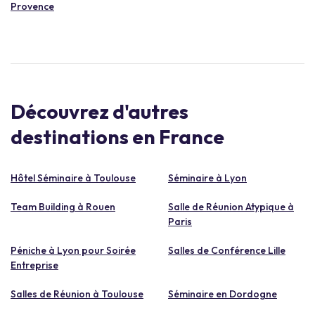
Provence
Découvrez d'autres
destinations en France
Hôtel Séminaire à Toulouse
Séminaire à Lyon
Team Building à Rouen
Salle de Réunion Atypique à
Paris
Péniche à Lyon pour Soirée
Salles de Conférence Lille
Entreprise
Salles de Réunion à Toulouse
Séminaire en Dordogne