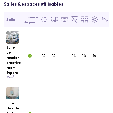
Salles & espaces utilisables
Lumière
Salle
du jour
Salle
de
14
14
-
14
14
14
-
réunion
creative
room
14pers
2
35 m
Bureau
Direction