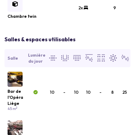
2x
9
Chambre twin
Salles & espaces utilisables
Lumière
Salle
du jour
Bar de
10
-
10
10
-
8
25
l'Opéra
Liège
2
45 m