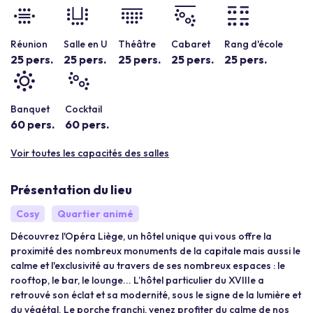
Réunion
Salle en U
Théâtre
Cabaret
Rang d'école
25 pers.
25 pers.
25 pers.
25 pers.
25 pers.
Banquet
Cocktail
60 pers.
60 pers.
Voir toutes les capacités des salles
Présentation du lieu
Cosy
Quartier animé
Découvrez l'Opéra Liège, un hôtel unique qui vous offre la
proximité des nombreux monuments de la capitale mais aussi le
calme et l'exclusivité au travers de ses nombreux espaces : le
rooftop, le bar, le lounge... L’hôtel particulier du XVIIIe a
retrouvé son éclat et sa modernité, sous le signe de la lumière et
du végétal. Le porche franchi, venez profiter du calme de nos