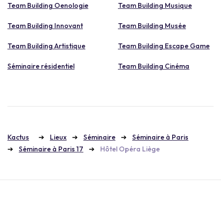
Team Building Oenologie
Team Building Musique
Team Building Innovant
Team Building Musée
Team Building Artistique
Team Building Escape Game
Séminaire résidentiel
Team Building Cinéma
Kactus
Lieux
Séminaire
Séminaire à Paris
Séminaire à Paris 17
Hôtel Opéra Liège