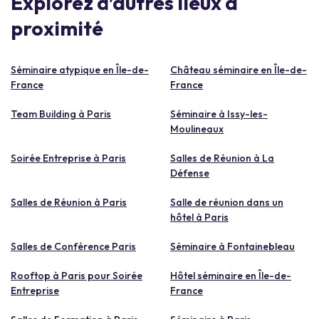
Explorez d’autres lieux à
proximité
Séminaire atypique en Île-de-
Château séminaire en Île-de-
France
France
Team Building à Paris
Séminaire à Issy-les-
Moulineaux
Soirée Entreprise à Paris
Salles de Réunion à La
Défense
Salles de Réunion à Paris
Salle de réunion dans un
hôtel à Paris
Salles de Conférence Paris
Séminaire à Fontainebleau
Rooftop à Paris pour Soirée
Hôtel séminaire en Île-de-
Entreprise
France