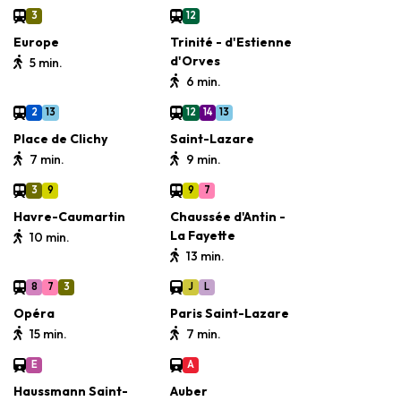
3
12
Europe
Trinité - d'Estienne
d'Orves
5 min.
6 min.
2
13
12
14
13
Place de Clichy
Saint-Lazare
7 min.
9 min.
3
9
9
7
Havre-Caumartin
Chaussée d'Antin -
La Fayette
10 min.
13 min.
8
7
3
J
L
Opéra
Paris Saint-Lazare
15 min.
7 min.
E
A
Haussmann Saint-
Auber