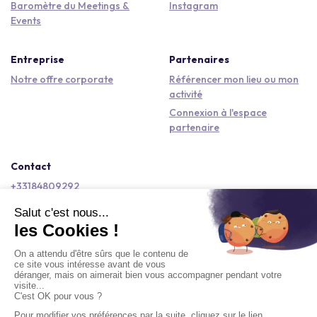
Baromètre du Meetings &
Instagram
Events
Entreprise
Partenaires
Notre offre corporate
Référencer mon lieu ou mon
activité
Connexion à l'espace
partenaire
Contact
+33184809292
hello@kactus.com
Copyright © 2026 Kactus Tous droits réservés
Conditions générales d'utilisation
Mentions légales
Signaler un contenu
Politique de confidentialité
Accessibilité : non conforme