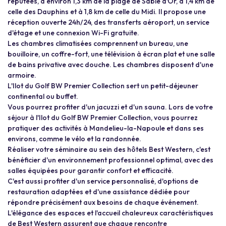
réputées, à environ 1,3 km de la plage de Sable d'Or, à 1,4 km de
celle des Dauphins et à 1,8 km de celle du Midi. Il propose une
réception ouverte 24h/24, des transferts aéroport, un service
d'étage et une connexion Wi-Fi gratuite.
Les chambres climatisées comprennent un bureau, une
bouilloire, un coffre-fort, une télévision à écran plat et une salle
de bains privative avec douche. Les chambres disposent d'une
armoire.
L'Ilot du Golf BW Premier Collection sert un petit-déjeuner
continental ou buffet.
Vous pourrez profiter d'un jacuzzi et d'un sauna. Lors de votre
séjour à l'Ilot du Golf BW Premier Collection, vous pourrez
pratiquer des activités à Mandelieu-la-Napoule et dans ses
environs, comme le vélo et la randonnée.
Réaliser votre séminaire au sein des hôtels Best Western, c'est
bénéficier d'un environnement professionnel optimal, avec des
salles équipées pour garantir confort et efficacité.
C'est aussi profiter d'un service personnalisé, d'options de
restauration adaptées et d'une assistance dédiée pour
répondre précisément aux besoins de chaque événement.
L'élégance des espaces et l'accueil chaleureux caractéristiques
de Best Western assurent que chaque rencontre