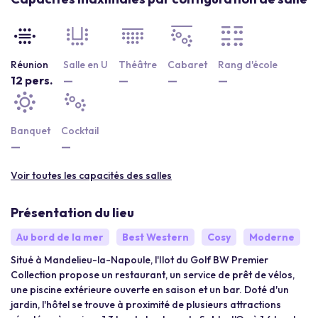
Réunion
Salle en U
Théâtre
Cabaret
Rang d'école
12 pers.
—
—
—
—
Banquet
Cocktail
—
—
Voir toutes les capacités des salles
Présentation du lieu
Au bord de la mer
Best Western
Cosy
Moderne
Situé à Mandelieu-la-Napoule, l'Ilot du Golf BW Premier
Collection propose un restaurant, un service de prêt de vélos,
une piscine extérieure ouverte en saison et un bar. Doté d'un
jardin, l'hôtel se trouve à proximité de plusieurs attractions