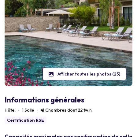
Afficher toutes les photos (23)
Informations générales
Hôtel
·
1 Salle
·
41
Chambres dont 22 twin
Certification RSE
Capacités maximales par configuration de salle