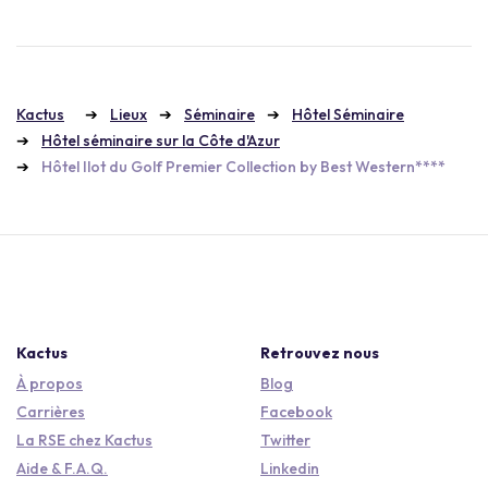
Kactus
Lieux
Séminaire
Hôtel Séminaire
Hôtel séminaire sur la Côte d'Azur
Hôtel Ilot du Golf Premier Collection by Best Western****
Kactus
Retrouvez nous
À propos
Blog
Carrières
Facebook
La RSE chez Kactus
Twitter
Aide & F.A.Q.
Linkedin