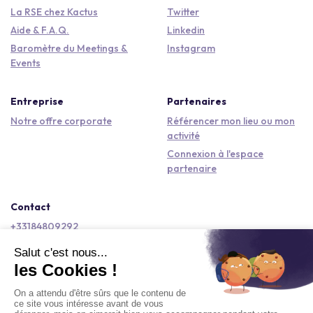
La RSE chez Kactus
Twitter
Aide & F.A.Q.
Linkedin
Baromètre du Meetings &
Instagram
Events
Entreprise
Partenaires
Notre offre corporate
Référencer mon lieu ou mon
activité
Connexion à l'espace
partenaire
Contact
+33184809292
hello@kactus.com
Copyright © 2026 Kactus Tous droits réservés