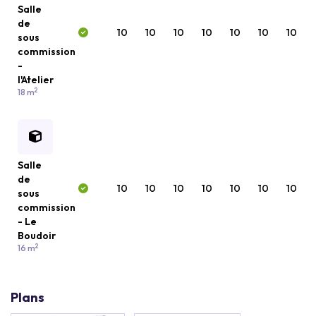
Salle
de
10
10
10
10
10
10
10
sous
commission
-
l'Atelier
2
18 m
Salle
de
10
10
10
10
10
10
10
sous
commission
- Le
Boudoir
2
16 m
Plans