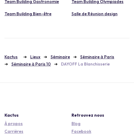
Team Building Gastronomie
Team Building Olympiades
Team Building Bien-être
Salle de Réunion design
Kactus
Lieux
Séminaire
Séminaire à Paris
Séminaire à Paris 10
DAYOFF La Blanchisserie
Kactus
Retrouvez nous
À propos
Blog
Carrières
Facebook