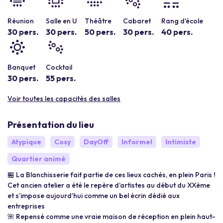
Réunion
Salle en U
Théâtre
Cabaret
Rang d'école
30 pers.
30 pers.
50 pers.
30 pers.
40 pers.
Banquet
Cocktail
30 pers.
55 pers.
Voir toutes les capacités des salles
Présentation du lieu
Atypique
Cosy
DayOff
Informel
Intimiste
Quartier animé
🏪 La Blanchisserie fait partie de ces lieux cachés, en plein Paris !
Cet ancien atelier a été le repère d’artistes au début du XXème
et s’impose aujourd’hui comme un bel écrin dédié aux
entreprises
🌺 Repensé comme une vraie maison de réception en plein haut-