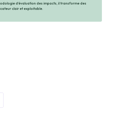
dologie d’évaluation des impacts, il transforme des
cateur clair et exploitable.