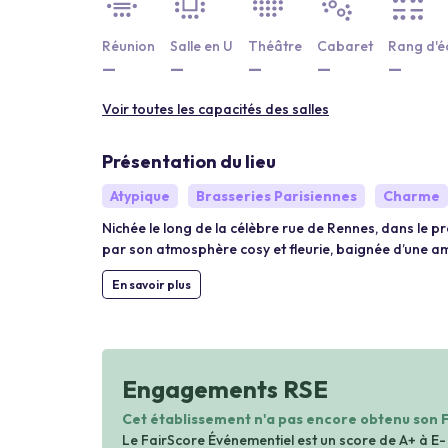
Réunion
Salle en U
Théâtre
Cabaret
Rang d'é
—
—
—
—
—
Voir toutes les capacités des salles
Présentation du lieu
Atypique
Brasseries Parisiennes
Charme
Nichée le long de la célèbre rue de Rennes, dans le p
par son atmosphère cosy et fleurie, baignée d’une a
En savoir plus
Engagements RSE
Cet établissement n'a pas encore obtenu son 
Le FairScore Événementiel est un score de A+ à E-