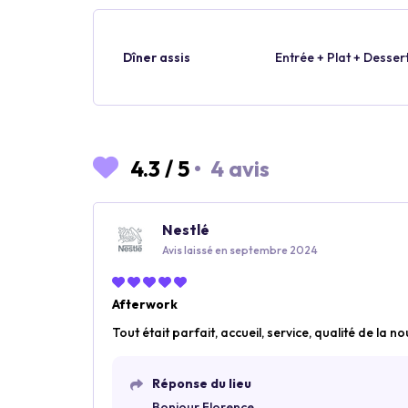
Dîner assis
Entrée + Plat + Desser
4.3
/
5
•
4 avis
Nestlé
Avis laissé en septembre 2024
Afterwork
Tout était parfait, accueil, service, qualité de la n
Réponse du lieu
Bonjour Florence,