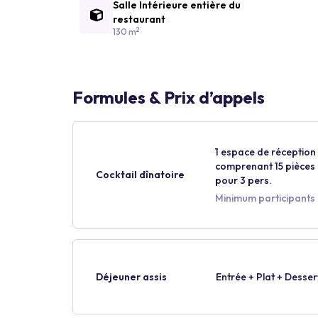
Salle Intérieure entière du
restaurant
2
130 m
Formules & Prix d’appels
1 espace de réception p
comprenant 15 pièces p
Cocktail dînatoire
pour 3 pers.
Minimum participants 
Déjeuner assis
Entrée + Plat + Desser