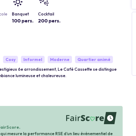
cole
Banquet
Cocktail
100 pers.
200 pers.
Cosy
Informel
Moderne
Quartier animé
restigieux 6e arrondissement, Le Café Cassette se distingue
mbiance lumineuse et chaleureuse.
waiting
FairScore.
 qui mesure la performance RSE d’un lieu événementiel de