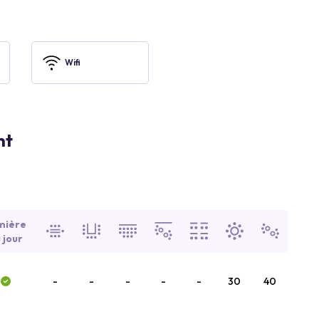
Wifi
nt
mière
 jour
-
-
-
-
-
30
40