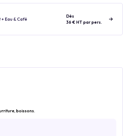
Dès
t + Eau & Café
36 € HT par pers.
ourriture, boissons.