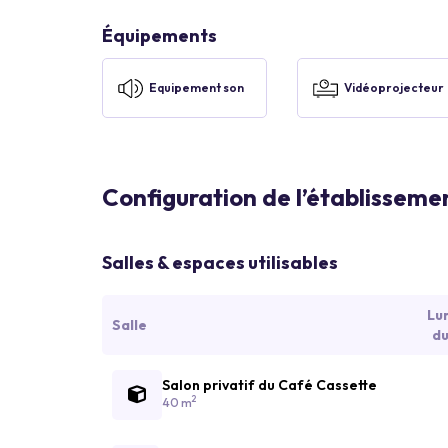
Équipements
Equipement son
Vidéoprojecteur
Configuration de l’établisseme
Salles & espaces utilisables
Lu
Salle
du
Salon privatif du Café Cassette
2
40 m