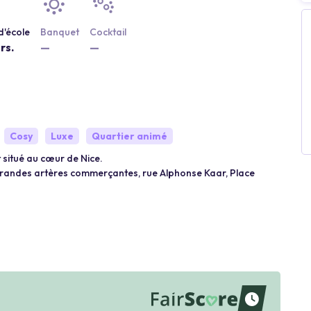
d'école
Banquet
Cocktail
rs.
—
—
Cosy
Luxe
Quartier animé
 situé au cœur de Nice.
é : Grandes artères commerçantes, rue Alphonse Kaar, Place
waiting