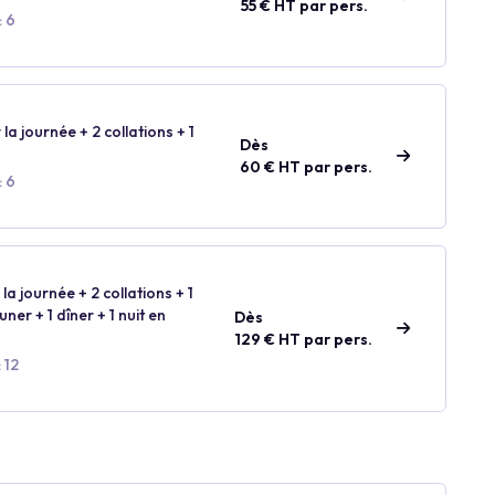
55 € HT par pers.
: 6
 la journée + 2 collations + 1
Dès
60 € HT par pers.
: 6
la journée + 2 collations + 1
ner + 1 dîner + 1 nuit en
Dès
129 € HT par pers.
 12