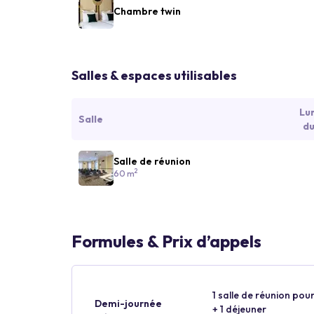
Chambre twin
Salles & espaces utilisables
Lu
Salle
du
Salle de réunion
2
60 m
Formules & Prix d’appels
1 salle de réunion pour
Demi-journée
+ 1 déjeuner