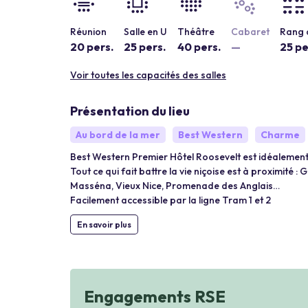
Réunion
Salle en U
Théâtre
Cabaret
Rang 
20 pers.
25 pers.
40 pers.
—
25 pe
Voir toutes les capacités des salles
Présentation du lieu
Au bord de la mer
Best Western
Charme
Best Western Premier Hôtel Roosevelt est idéalement
Tout ce qui fait battre la vie niçoise est à proximit
Masséna, Vieux Nice, Promenade des Anglais…
Facilement accessible par la ligne Tram 1 et 2
En savoir plus
Engagements RSE