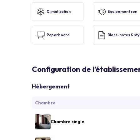
Climatisation
Equipement son
Paperboard
Blocs-notes & sty
Configuration de l’établisseme
Hébergement
Chambre
Chambre single