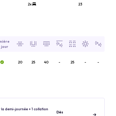
2x
23
mière
 jour
20
25
40
-
25
-
-
 la demi-journée + 1 collation
Dès