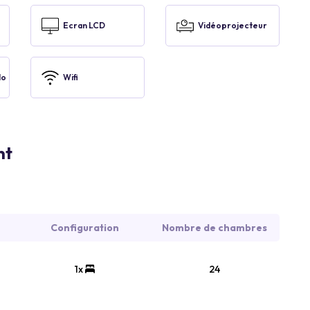
Ecran LCD
Vidéoprojecteur
lo
Wifi
nt
Configuration
Nombre de chambres
1x
24