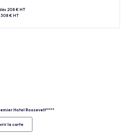
dès 208 € HT
 308 € HT
rir la carte