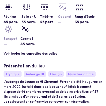
Réunion
Salle en U
Théâtre
Cabaret
Rang d'école
45 pers.
35 pers.
45 pers.
—
35 pers.
Banquet
Cocktail
—
45 pers.
Voir toutes les capacités des salles
Présentation du lieu
Atypique
Auberge HI
Design
Quartier animé
L'auberge de Jeunesse HI Clermont-Ferrand a été inaugurée en
mars 2022. Installé dans des locaux neuf, l'établissement
dispose de 44 chambres avec salles de bains privatives et 137
lits ainsi que d'un restaurant et de 3 salles de réunion.
Le restaurant en self-service est ouvert sur réservation.