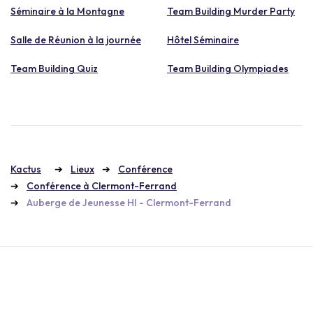
Séminaire à la Montagne
Team Building Murder Party
Salle de Réunion à la journée
Hôtel Séminaire
Team Building Quiz
Team Building Olympiades
Kactus
Lieux
Conférence
Conférence à Clermont-Ferrand
Auberge de Jeunesse HI - Clermont-Ferrand