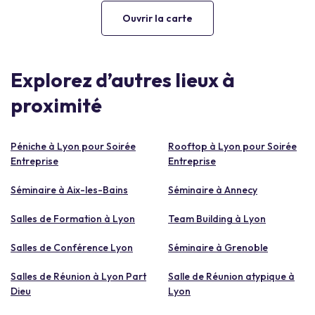
Ouvrir la carte
Explorez d’autres lieux à
proximité
Péniche à Lyon pour Soirée
Rooftop à Lyon pour Soirée
Entreprise
Entreprise
Séminaire à Aix-les-Bains
Séminaire à Annecy
Salles de Formation à Lyon
Team Building à Lyon
Salles de Conférence Lyon
Séminaire à Grenoble
Salles de Réunion à Lyon Part
Salle de Réunion atypique à
Dieu
Lyon