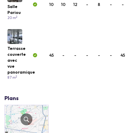
10
10
12
-
8
-
-
Salle
Pariou
2
20 m
Terrasse
couverte
45
-
-
-
-
-
45
avec
vue
panoramique
2
87 m
Plans