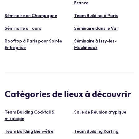
France
Séminaire en Champagne
Team Building à Paris
Séminaire à Tours
Séminaire dans le Var
Rooftop à Paris pour Soirée
Séminaire à Issy-les-
Entreprise
Moulineaux
Catégories de lieux à découvrir
Team Building Cocktail &
Salle de Réunion atypique
mixologie
Team Building Bien-être
Team Building Karting