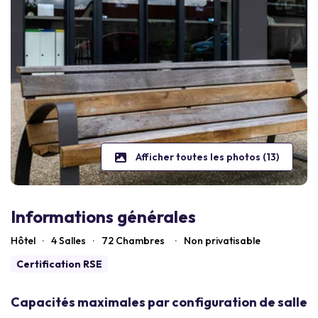
Afficher toutes les photos (13)
Informations générales
Hôtel
·
4 Salles
·
72
Chambres
·
Non privatisable
Certification RSE
Capacités maximales par configuration de salle