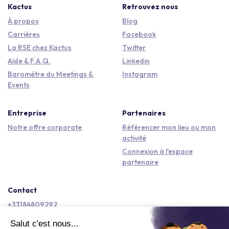
Kactus
Retrouvez nous
À propos
Blog
Carrières
Facebook
La RSE chez Kactus
Twitter
Aide & F.A.Q.
Linkedin
Baromètre du Meetings &
Instagram
Events
Entreprise
Partenaires
Notre offre corporate
Référencer mon lieu ou mon
activité
Connexion à l'espace
partenaire
Contact
+33184809292
hello@kactus.com