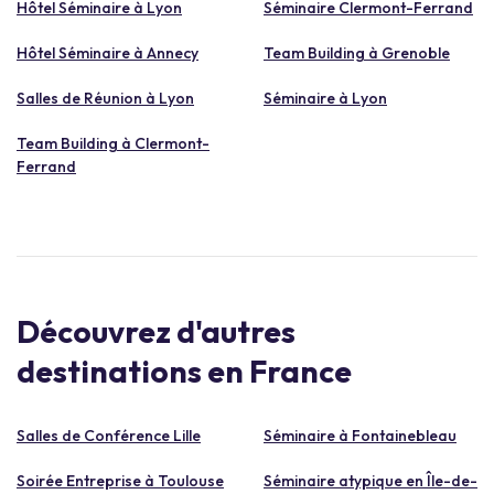
Hôtel Séminaire à Lyon
Séminaire Clermont-Ferrand
Hôtel Séminaire à Annecy
Team Building à Grenoble
Salles de Réunion à Lyon
Séminaire à Lyon
Team Building à Clermont-
Ferrand
Découvrez d'autres
destinations en France
Salles de Conférence Lille
Séminaire à Fontainebleau
Soirée Entreprise à Toulouse
Séminaire atypique en Île-de-