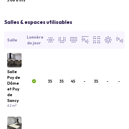
5 ou 6 lits
Salles & espaces utilisables
Lumière
Salle
du jour
Salle
Puy de
35
35
45
-
35
-
-
Dôme
et Puy
de
Sancy
2
62 m