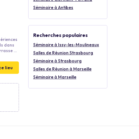
Séminaire à Antibes
Recherches populaires
périences
Séminaire à Issy-les-Moulineaux
ds dans
errasse du
Salles de Réunion Strasbourg
Séminaire à Strasbourg
aix :
al pour
ce lieu
Salles de Réunion à Marseille
Séminaire à Marseille