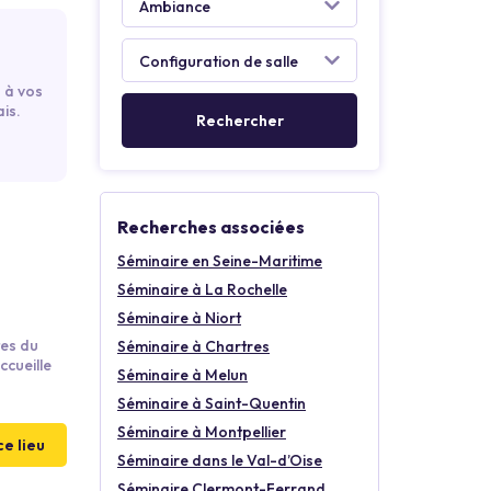
 à vos
is.
Recherches associées
Séminaire en Seine-Maritime
Séminaire à La Rochelle
Séminaire à Niort
tes du
Séminaire à Chartres
ccueille
Séminaire à Melun
Séminaire à Saint-Quentin
Séminaire à Montpellier
ce lieu
Séminaire dans le Val-d’Oise
Séminaire Clermont-Ferrand