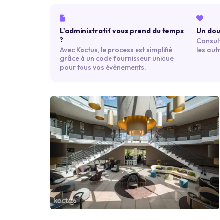
L'administratif vous prend du temps
Un dout
?
Consult
Avec Kactus, le process est simplifié
les aut
grâce à un code fournisseur unique
pour tous vos évènements.