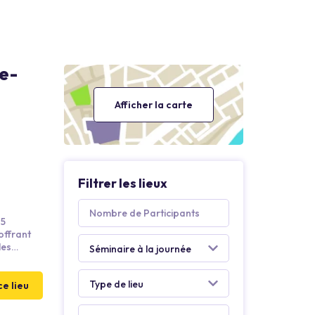
de-
Afficher la carte
Filtrer les lieux
 5
offrant
les
rez-de-
e vous
ce lieu