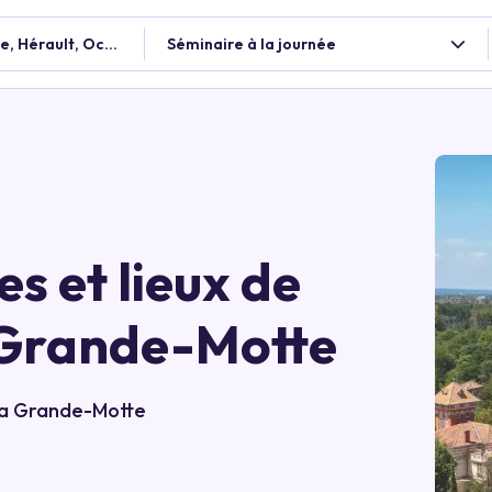
, Hérault, Occitanie, France
Séminaire à la journée
es et lieux de
 Grande-Motte
La Grande-Motte