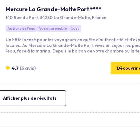
Mercure La Grande-Motte Port ****
140 Rue du Port, 34280 La Grande-Motte, France
Au bord de l'eau
Vue imprenable
Cosy
Un hôtel pensé pour les voyageurs en quête d’authenticité et d’ex
locales. Au Mercure La Grande-Motte Port, vivez un séjour les pie
l’eau, face à la marina. Depuis le balcon de votre chambre ou la t
bar, laissez-vous séduire par une vue imprenable sur le port et la
Méditerranée. Les voyageurs d’affaires trouveront leur havre de p
espaces de travail calmes, salles de réunion lumineuses, cadre idé
4.7
(3 avis)
Découvrir 
conjuguer productivité et bien-être.
Afficher plus de résultats