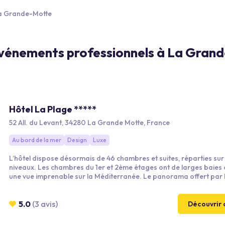
La Grande-Motte
 événements professionnels à La Gran
Hôtel La Plage *****
52 All. du Levant, 34280 La Grande Motte, France
Au bord de la mer
Design
Luxe
L’hôtel dispose désormais de 46 chambres et suites, réparties sur
niveaux. Les chambres du 1er et 2ème étages ont de larges baies 
une vue imprenable sur la Méditerranée. Le panorama offert par 
chambres des 3ème et 4ème étages est unique. Les chambres en 
jardin s’ouvrent sur un petit jardin. La décoration unique et épuré
permettra de venir vivre un séjour hors du temps. L’hôtel propose
5.0
(3 avis)
Découvrir 
différents services permettant un séjour inoubliable