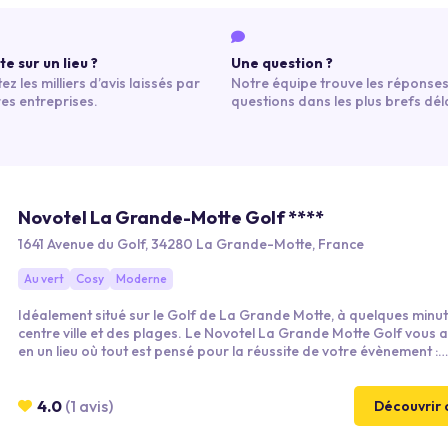
e sur un lieu ?
Une question ?
ez les milliers d’avis laissés par
Notre équipe trouve les réponses
res entreprises.
questions dans les plus brefs déla
Novotel La Grande-Motte Golf ****
1641 Avenue du Golf, 34280 La Grande-Motte, France
Au vert
Cosy
Moderne
Idéalement situé sur le Golf de La Grande Motte, à quelques minu
centre ville et des plages. Le Novotel La Grande Motte Golf vous a
en un lieu où tout est pensé pour la réussite de votre évènement :
modernité, fonctionnalité et accompagnement privilégié.
4.0
(1 avis)
Découvrir 