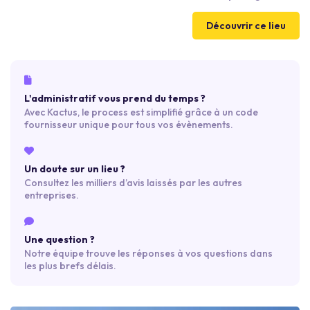
pour vos événements professionnels et privés. Alliant charme et
modernité, il est l’endroit idéal pour créer des souvenirs
Découvrir ce lieu
inoubliables. ​Une salle de réception de 450m2 avec une scène
de 41m2, un espace danse, un système de sonorisation, et
éclairage haut de gamme, des écrans géants.
L'administratif vous prend du temps ?
Avec Kactus, le process est simplifié grâce à un code
fournisseur unique pour tous vos évènements.
Un doute sur un lieu ?
Consultez les milliers d’avis laissés par les autres
entreprises.
Une question ?
Notre équipe trouve les réponses à vos questions dans
les plus brefs délais.