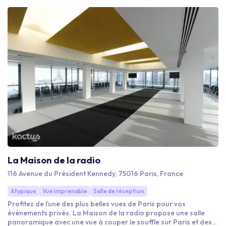
La Maison de la radio
116 Avenue du Président Kennedy, 75016 Paris, France
Atypique
Vue imprenable
Salle de réception
Profitez de l’une des plus belles vues de Paris pour vos
événements privés. La Maison de la radio propose une salle
panoramique avec une vue à couper le souffle sur Paris et des