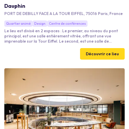
Dauphin
PORT DE DEBILLY FACE A LA TOUR EIFFEL, 75016 Paris, France
Quartier animé
Design
Centre de conférences
Le lieu est divisé en 2 espaces : Le premier, au niveau du pont
principal, est une salle entièrement vitrée, offrant une vue
imprenable sur la Tour Eiffel. Le second, est une salle de
conférence, ou de sous commissions, ou animations... A noter
que l'espace situé au niveau du pont principal est doté d'une
Découvrir ce lieu
jolie terrasse permettant au beaux jours de faire le cocktail
apéritif et admirer la seine, la Tour Eiffel et ses innombrables
bateaux