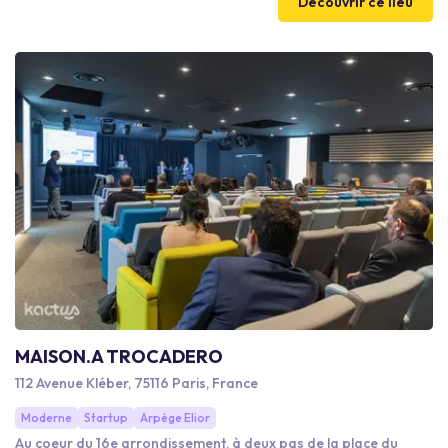
Découvrir ce lieu
être une réussite, avec toutes les ressources nécessaires à
portée de main.
MAISON.A TROCADERO
112 Avenue Kléber, 75116 Paris, France
Moderne
Startup
Arpège Elior
Au coeur du 16e arrondissement, à deux pas de la place du