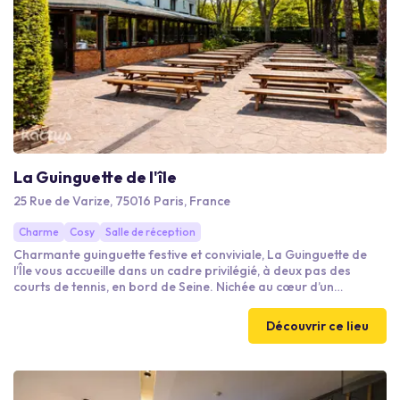
La Guinguette de l'île
25 Rue de Varize, 75016 Paris, France
Charme
Cosy
Salle de réception
Charmante guinguette festive et conviviale, La Guinguette de
l’Île vous accueille dans un cadre privilégié, à deux pas des
courts de tennis, en bord de Seine. Nichée au cœur d’un
environnement verdoyant et apaisant, elle offre un décor idéal
pour s’évader le temps d’un moment. Avec son ambiance
Découvrir ce lieu
chaleureuse et décontractée, c’est le lieu parfait pour se
retrouver, partager, célébrer et profiter pleinement de l’instant !