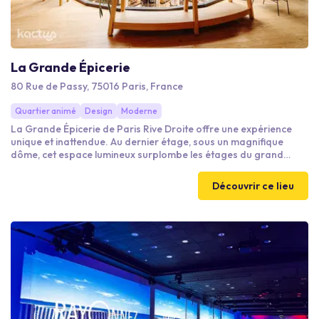
La Grande Épicerie
80 Rue de Passy, 75016 Paris, France
Quartier animé
Design
Moderne
La Grande Épicerie de Paris Rive Droite offre une expérience
unique et inattendue. Au dernier étage, sous un magnifique
dôme, cet espace lumineux surplombe les étages du grand
magasin au sein de la vibrante rue de Passy. Facile d’accès et
modulable, cet espace atypique surprend par sa polyvalence.
Découvrir ce lieu
Grands volumes, salles de sous-commission, cuisine intégrée et
bar design : chaque élément est pensé pour sublimer
l’expérience de vos invités.