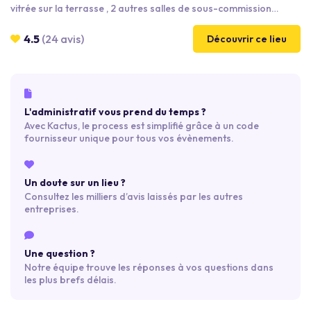
vitrée sur la terrasse , 2 autres salles de sous-commission
ATOUTS - Superbe jardin privatif de 120m² - Un espace cocktail
avec un bar convivial A PRIVATISER POUR - journées d'études -
4.5
(24 avis)
Découvrir ce lieu
séminaires - soirées ( avec DJ, karaoké etc.. ) - teambuilding -
conférences
L'administratif vous prend du temps ?
Avec Kactus, le process est simplifié grâce à un code
fournisseur unique pour tous vos évènements.
Un doute sur un lieu ?
Consultez les milliers d’avis laissés par les autres
entreprises.
Une question ?
Notre équipe trouve les réponses à vos questions dans
les plus brefs délais.