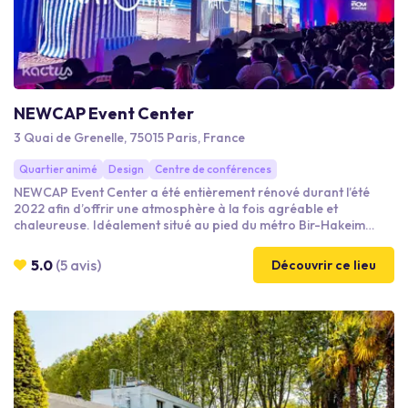
NEWCAP Event Center
3 Quai de Grenelle, 75015 Paris, France
Quartier animé
Design
Centre de conférences
NEWCAP Event Center a été entièrement rénové durant l’été
2022 afin d’offrir une atmosphère à la fois agréable et
chaleureuse. Idéalement situé au pied du métro Bir-Hakeim
(ligne 6 – RER C) et en bord de Seine, le centre bénéficie d’un
parking directement sous le site. Il se trouve également à
5.0
(5 avis)
Découvrir ce lieu
seulement cinq minutes en voiture du périphérique, via la sortie «
Quai d’Issy ». Des salons modulables en 17 espaces, adaptés à
tous formats jusqu’à 950 participants.