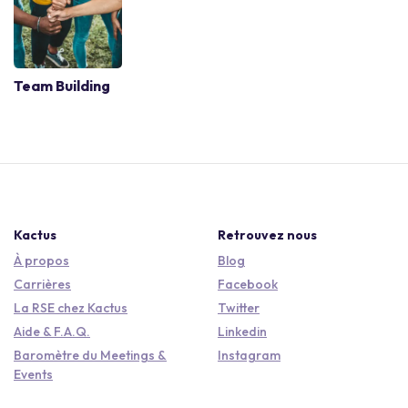
Team Building
Kactus
Retrouvez nous
À propos
Blog
Carrières
Facebook
La RSE chez Kactus
Twitter
Aide & F.A.Q.
Linkedin
Baromètre du Meetings &
Instagram
Events