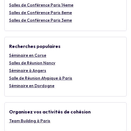
Salles de Conférence Paris 14eme
Salles de Conférence Paris 8eme
Salles de Conférence Paris 3eme
Recherches populaires
Séminaire en Corse
Salles de Réunion Nancy
Séminaire à Angers
Salle de Réunion Atypique à Paris
Séminaire en Dordogne
Organisez vos activités de cohésion
Team Building à Paris