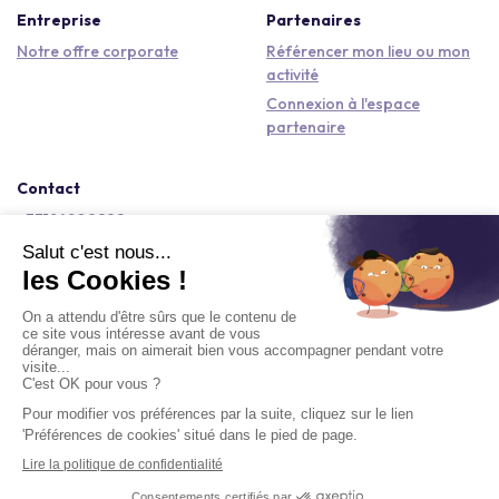
Entreprise
Partenaires
Notre offre corporate
Référencer mon lieu ou mon
activité
Connexion à l'espace
partenaire
Contact
+33184809292
hello@kactus.com
Copyright © 2026 Kactus Tous droits réservés
Conditions générales d'utilisation
Mentions légales
Signaler un contenu
Politique de confidentialité
Accessibilité : non conforme