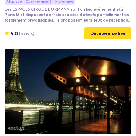
Atypique
Quartier animé
Historique
Les ESPACES CIRQUE BORMANN sont un lieu événementiel à
Paris 15 et disposent de trois espaces distincts partiellement ou
totalement privatisables. Ils proposent leurs lieux de réception
pour vos événements jusqu'à 1000 personnes en cocktail et
jusqu'à 560 personnes en diner assis et offrent une nouvelle
4.0
(3 avis)
Découvrir ce lieu
opportunité dans l’ouest Parisien.