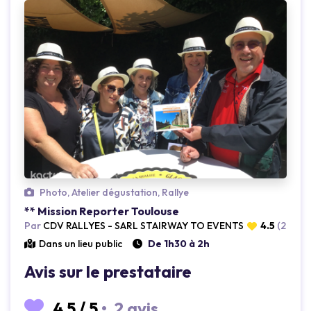
Photo, Atelier dégustation, Rallye
Loading...
** Mission Reporter Toulouse
Par
CDV RALLYES - SARL STAIRWAY TO EVENTS
4.5
(2 avis)
Dans un lieu public
De 1h30 à 2h
Avis sur le prestataire
4.5
/
5
•
2 avis