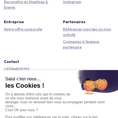
Baromètre du Meetings &
Instagram
Events
Entreprise
Partenaires
Notre offre corporate
Référencer mon lieu ou mon
activité
Connexion à l'espace
partenaire
Contact
+33184809292
hello@kactus.com
Copyright © 2026 Kactus Tous droits réservés
Conditions générales d'utilisation
Mentions légales
Signaler un contenu
Politique de confidentialité
Accessibilité : non conforme