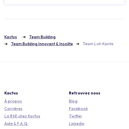
Kactus
Team Building
Team Building Innovant & Insolite
Team Loh Kanta
Kactus
Retrouvez nous
À propos
Blog
Carrières
Facebook
La RSE chez Kactus
Twitter
Aide & F.A.Q.
Linkedin