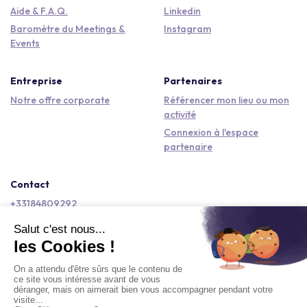
Aide & F.A.Q.
Linkedin
Baromètre du Meetings &
Instagram
Events
Entreprise
Partenaires
Notre offre corporate
Référencer mon lieu ou mon
activité
Connexion à l'espace
partenaire
Contact
+33184809292
hello@kactus.com
Copyright © 2026 Kactus Tous droits réservés
Conditions générales d'utilisation
Mentions légales
Signaler un contenu
Politique de confidentialité