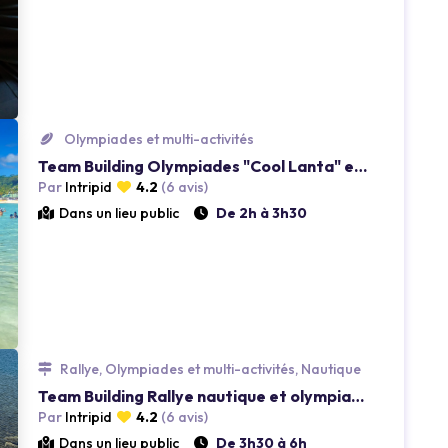
Loading...
Olympiades et multi-activités
Team Building Olympiades "Cool Lanta" en Guadeloupe
Par
Intripid
4.2
(6 avis)
Dans un lieu public
De 2h à 3h30
Loading...
Rallye, Olympiades et multi-activités, Nautique
Team Building Rallye nautique et olympiade
Par
Intripid
4.2
(6 avis)
Dans un lieu public
De 3h30 à 6h