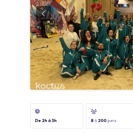
De 2h à 3h
8
à
200
pers.