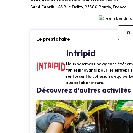
Sand Fabrik
- 45 Rue Delizy, 93500 Pantin, France
Ouv
Le prestataire
Intripid
Nous sommes une agence événementi
fun et innovants pour les entrepris
renforcent la cohésion d’équipe, b
aux collaborateurs.
Découvrez d'autres activités 
g...
Loading...