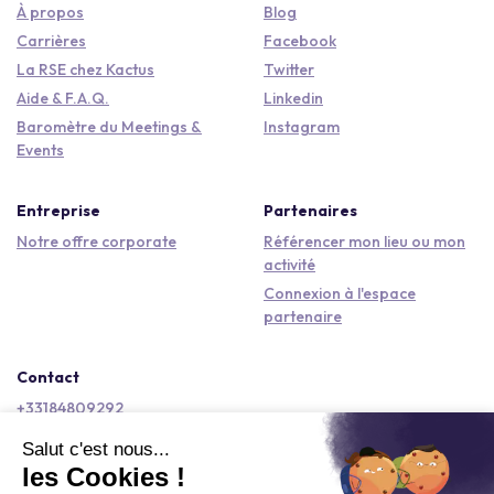
À propos
Blog
Carrières
Facebook
La RSE chez Kactus
Twitter
Aide & F.A.Q.
Linkedin
Baromètre du Meetings &
Instagram
Events
Entreprise
Partenaires
Notre offre corporate
Référencer mon lieu ou mon
activité
Connexion à l'espace
partenaire
Contact
+33184809292
hello@kactus.com