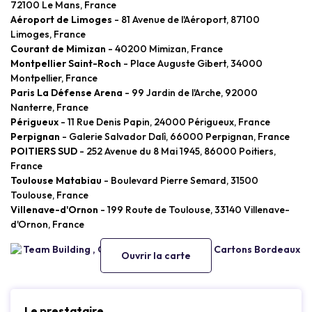
72100 Le Mans, France
Aéroport de Limoges
- 81 Avenue de l'Aéroport, 87100
Limoges, France
Courant de Mimizan
- 40200 Mimizan, France
Montpellier Saint-Roch
- Place Auguste Gibert, 34000
Montpellier, France
Paris La Défense Arena
- 99 Jardin de l'Arche, 92000
Nanterre, France
Périgueux
- 11 Rue Denis Papin, 24000 Périgueux, France
Perpignan
- Galerie Salvador Dalì, 66000 Perpignan, France
POITIERS SUD
- 252 Avenue du 8 Mai 1945, 86000 Poitiers,
France
Toulouse Matabiau
- Boulevard Pierre Semard, 31500
Toulouse, France
Villenave-d'Ornon
- 199 Route de Toulouse, 33140 Villenave-
d'Ornon, France
Ouvrir la carte
Le prestataire