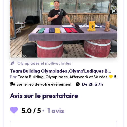
Loading...
Olympiades et multi-activités
Team Building Olympiades ,Olymp'Ludiques Bordeaux (33)
Par
Team Building, Olympiades, Afterwork et Soirées
5.0
(1 
Sur le lieu de votre événement
De 2h à 7h
Avis sur le prestataire
5.0
/
5
•
1 avis