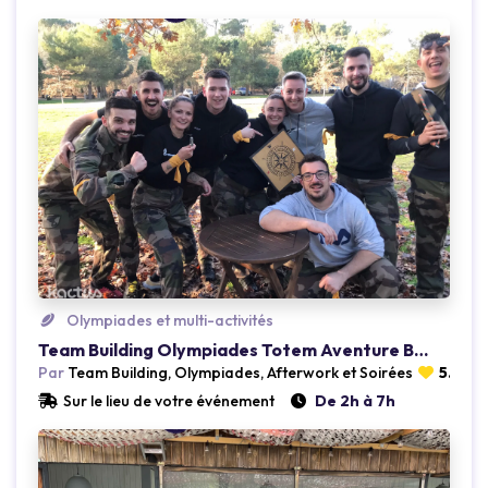
Loading...
Olympiades et multi-activités
Team Building Olympiades Totem Aventure Bordeaux (33)
Par
Team Building, Olympiades, Afterwork et Soirées
5.0
(1 
Sur le lieu de votre événement
De 2h à 7h