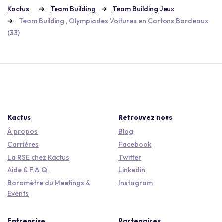
Kactus
Team Building
Team Building Jeux
Team Building , Olympiades Voitures en Cartons Bordeaux
(33)
Kactus
Retrouvez nous
À propos
Blog
Carrières
Facebook
La RSE chez Kactus
Twitter
Aide & F.A.Q.
Linkedin
Baromètre du Meetings &
Instagram
Events
Entreprise
Partenaires