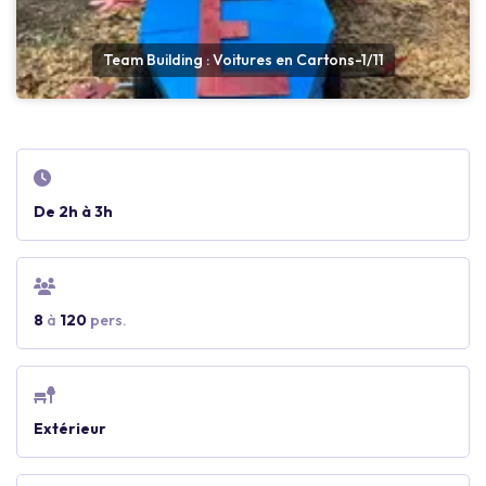
Team Building : Voitures en Cartons-1/11
De 2h à 3h
8
à
120
pers.
Extérieur