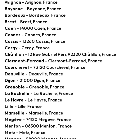
Avignon
- Avignon, France
Bayonne
- Bayonne, France
Bordeaux
- Bordeaux, France
Brest
- Brest, France
Caen
- 14000 Caen, France
Cannes
- Cannes, France
Cassis
- 13260 Cassis, France
Cergy
- Cergy, France
Châtillon
- 12 Rue Gabriel Péri, 92320 Châtillon, France
Clermont-Ferrand
- Clermont-Ferrand, France
Courchevel
- 73120 Courchevel, France
Deauville
- Deauville, France
Dijon
- 21000 Dijon, France
Grenoble
- Grenoble, France
La Rochelle
- La Rochelle, France
Le Havre
- Le Havre, France
Lille
- Lille, France
Marseille
- Marseille, France
Megève
- 74120 Megève, France
Menton
- 06500 Menton, France
Metz
- Metz, France
Monaco
- 98000 Monaco, Monaco