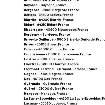
Bayonne
- Bayonne, France
Bergerac
- 24100 Bergerac, France
Béziers
- 34500 Béziers, France
Biarritz
- 64200 Biarritz, France
Bidart
- 64210 Bidart, France
Biscarrosse
- 40600 Biscarrosse, France
Bordeaux
- Bordeaux, France
Brive-la-Gaillarde
- 19100 Brive-la-Gaillarde, Fran
Brives
- 36100 Brives, France
Cahors
- 46000 Cahors, France
Carcassonne
- 11000 Carcassonne, France
Castres
- 81100 Castres, France
Chartres
- 28000 Chartres, France
Clermont-Ferrand
- Clermont-Ferrand, France
Cognac
- 16100 Cognac, France
Dax
- 40100 Dax, France
Guérande
- Guérande, France
Guéret
- 23000 Guéret, France
Hendaye
- Hendaye, France
La Baule-Escoublac
- 44500 La Baule-Escoublac, F
Lacanau
- 33680 Lacanau, France