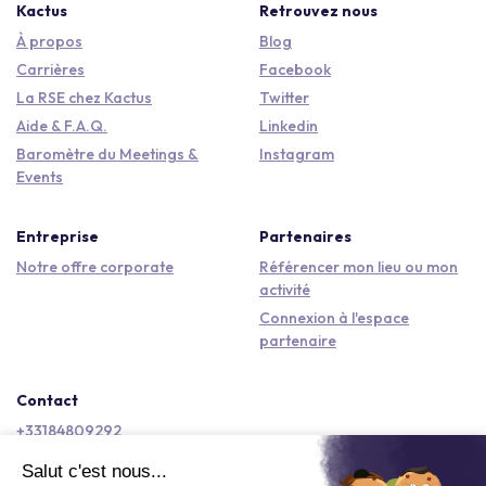
Kactus
Retrouvez nous
À propos
Blog
Carrières
Facebook
La RSE chez Kactus
Twitter
Aide & F.A.Q.
Linkedin
Baromètre du Meetings &
Instagram
Events
Entreprise
Partenaires
Notre offre corporate
Référencer mon lieu ou mon
activité
Connexion à l'espace
partenaire
Contact
+33184809292
hello@kactus.com