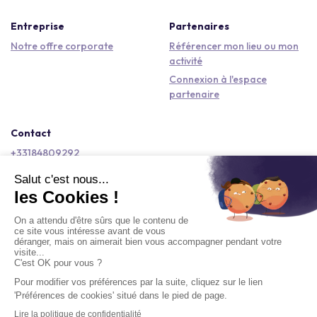
Entreprise
Partenaires
Notre offre corporate
Référencer mon lieu ou mon
activité
Connexion à l'espace
partenaire
Contact
+33184809292
hello@kactus.com
Copyright © 2026 Kactus Tous droits réservés
Conditions générales d'utilisation
Mentions légales
Signaler un contenu
Politique de confidentialité
Accessibilité : non conforme