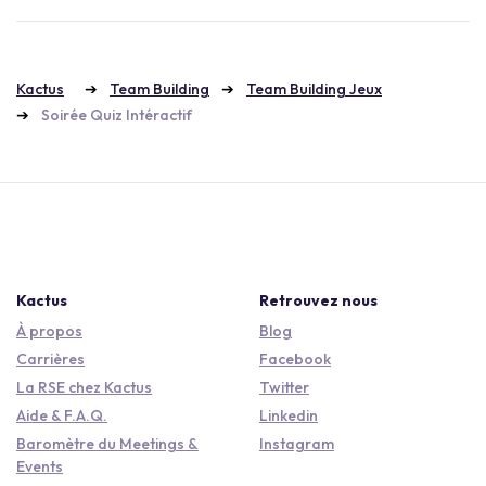
Kactus
Team Building
Team Building Jeux
Soirée Quiz Intéractif
Kactus
Retrouvez nous
À propos
Blog
Carrières
Facebook
La RSE chez Kactus
Twitter
Aide & F.A.Q.
Linkedin
Baromètre du Meetings &
Instagram
Events