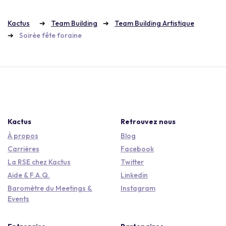
Kactus
Team Building
Team Building Artistique
Soirée fête foraine
Kactus
Retrouvez nous
À propos
Blog
Carrières
Facebook
La RSE chez Kactus
Twitter
Aide & F.A.Q.
Linkedin
Baromètre du Meetings &
Instagram
Events