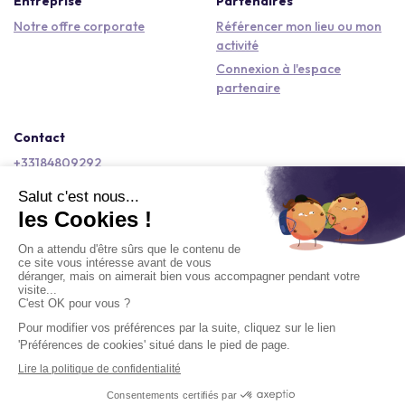
Entreprise
Partenaires
Notre offre corporate
Référencer mon lieu ou mon
activité
Connexion à l'espace
partenaire
Contact
+33184809292
hello@kactus.com
Copyright © 2026 Kactus Tous droits réservés
Conditions générales d'utilisation
Mentions légales
Signaler un contenu
Politique de confidentialité
Accessibilité : non conforme