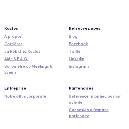
Kactus
Retrouvez nous
À propos
Blog
Carrières
Facebook
La RSE chez Kactus
Twitter
Aide & F.A.Q.
Linkedin
Baromètre du Meetings &
Instagram
Events
Entreprise
Partenaires
Notre offre corporate
Référencer mon lieu ou mon
activité
Connexion à l'espace
partenaire