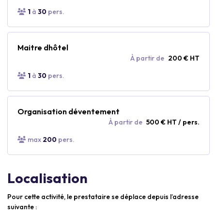
1
à
30
pers.
Maitre dhôtel
À partir de
200 € HT
1
à
30
pers.
Organisation déventement
À partir de
500 € HT / pers.
max
200
pers.
Localisation
Pour cette activité, le prestataire se déplace depuis l’adresse
suivante :