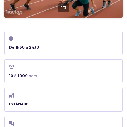
1/3
De 1h30 à 2h30
10
à
1000
pers.
Extérieur