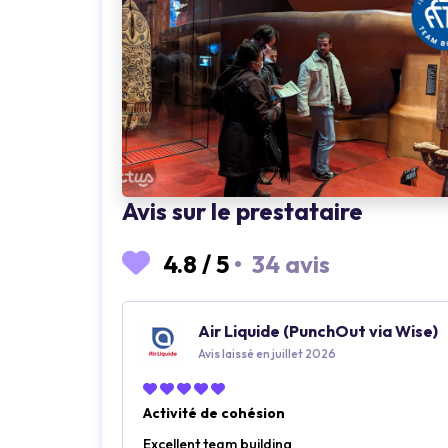
Avis sur le prestataire
4.8
/
5
•
34 avis
Air Liquide (PunchOut via Wise)
Avis laissé en juillet 2026
Activité de cohésion
Excellent team building