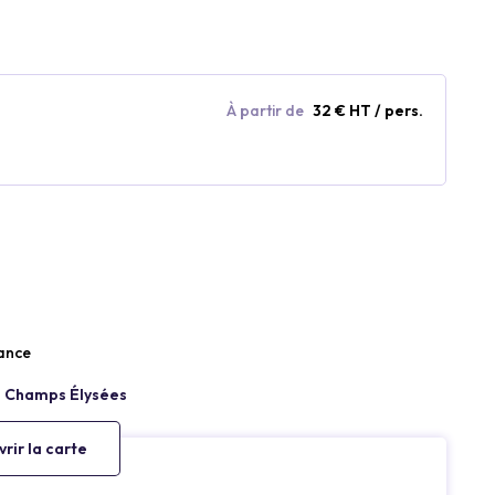
À partir de
32 € HT / pers.
ance
rir la carte