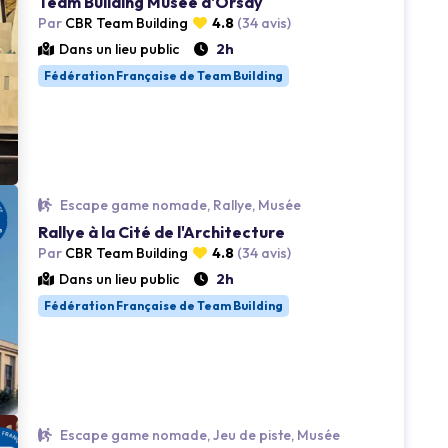
Team Building Musée d'Orsay
Par
CBR Team Building
4.8
(34 avis)
Dans un lieu public
2h
Fédération Française de Team Building
Loading...
Escape game nomade, Rallye, Musée
Rallye à la Cité de l'Architecture
Par
CBR Team Building
4.8
(34 avis)
Dans un lieu public
2h
Fédération Française de Team Building
Loading...
Escape game nomade, Jeu de piste, Musée