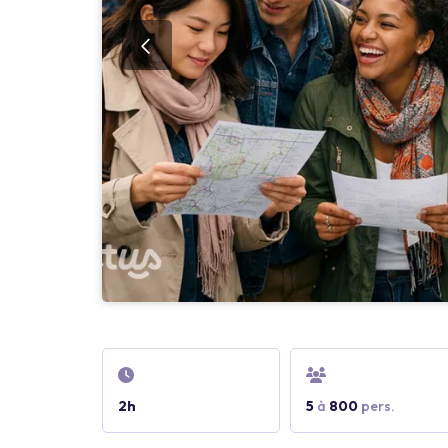
2h
5
à
800
pers.