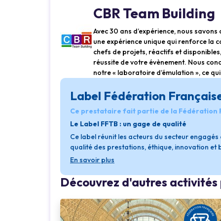
CBR Team Building
Avec 30 ans d’expérience, nous savons qu’
une expérience unique qui renforce la c
chefs de projets, réactifs et disponib
réussite de votre évènement. Nous conc
notre « laboratoire d’émulation », ce q
Label Fédération Français
Ce prestataire fait partie de la Fédération
Le Label FFTB : un gage de qualité
Ce label réunit les acteurs du secteur engagé
qualité des prestations, éthique, innovation et
En savoir plus
Découvrez d'autres activité
..
Loading...