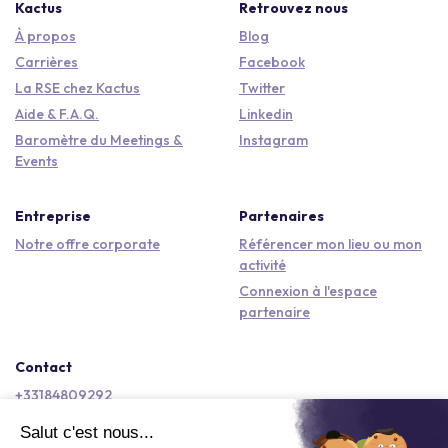
Kactus
Retrouvez nous
À propos
Blog
Carrières
Facebook
La RSE chez Kactus
Twitter
Aide & F.A.Q.
Linkedin
Baromètre du Meetings &
Instagram
Events
Entreprise
Partenaires
Notre offre corporate
Référencer mon lieu ou mon
activité
Connexion à l'espace
partenaire
Contact
+33184809292
hello@kactus.com