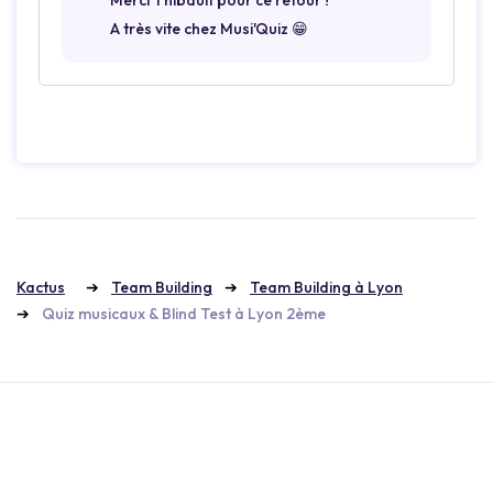
Merci Thibault pour ce retour !
A très vite chez Musi'Quiz 😁
Kactus
Team Building
Team Building à Lyon
Quiz musicaux & Blind Test à Lyon 2ème