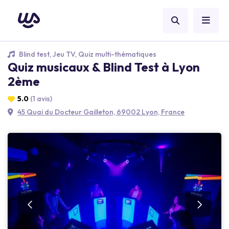
Blind test, Jeu TV, Quiz multi-thématiques
Quiz musicaux & Blind Test à Lyon
2ème
5.0
(1 avis)
45 Quai du Docteur Gailleton, 69002 Lyon, France