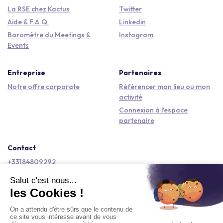
La RSE chez Kactus
Twitter
Aide & F.A.Q.
Linkedin
Baromètre du Meetings &
Instagram
Events
Entreprise
Partenaires
Notre offre corporate
Référencer mon lieu ou mon
activité
Connexion à l'espace
partenaire
Contact
+33184809292
hello@kactus.com
Copyright © 2026 Kactus Tous droits réservés