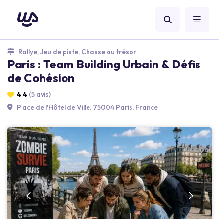
Rallye, Jeu de piste, Chasse au trésor
Paris : Team Building Urbain & Défis
de Cohésion
4.4
(5 avis)
Place de l'Hôtel de Ville, 75004 Paris, France