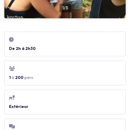
1/3
De 2h à 2h30
1
à
200
pers.
Extérieur