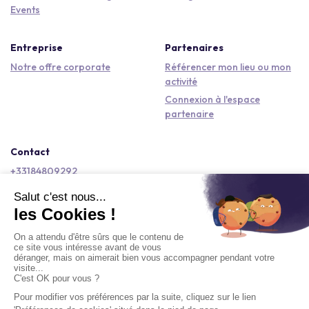
Events
Entreprise
Partenaires
Notre offre corporate
Référencer mon lieu ou mon
activité
Connexion à l'espace
partenaire
Contact
+33184809292
hello@kactus.com
Copyright © 2026 Kactus Tous droits réservés
Conditions générales d'utilisation
Mentions légales
Signaler un contenu
Politique de confidentialité
Accessibilité : non conforme