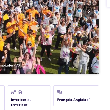
mpiades-1/3
Intérieur
ou
Français
,
Anglais
+ 1
Extérieur