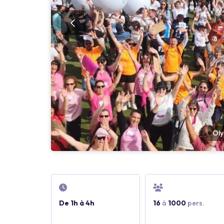
Oly
De 1h à 4h
16
à
1000
pers.