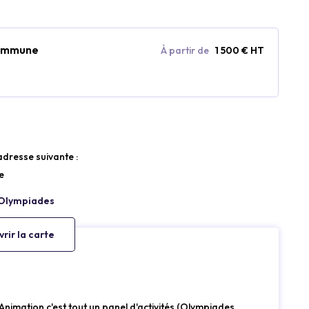
 commune
À partir de
1 500 € HT
’adresse suivante :
e
rir la carte
imation c'est tout un panel d'activités (Olympiades,