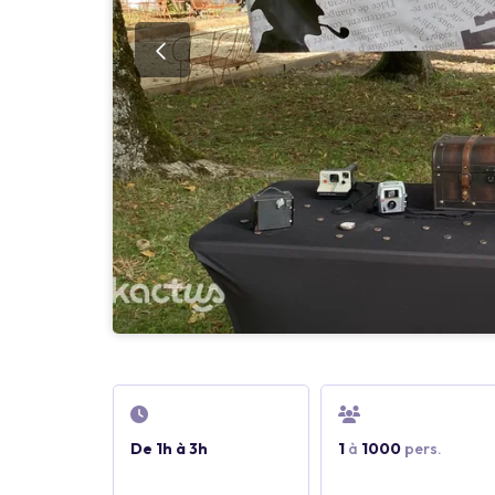
De 1h à 3h
1
à
1000
pers.