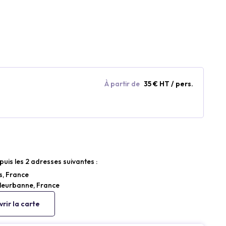
À partir de
35 € HT / pers.
puis les 2 adresses suivantes :
s, France
lleurbanne, France
rir la carte