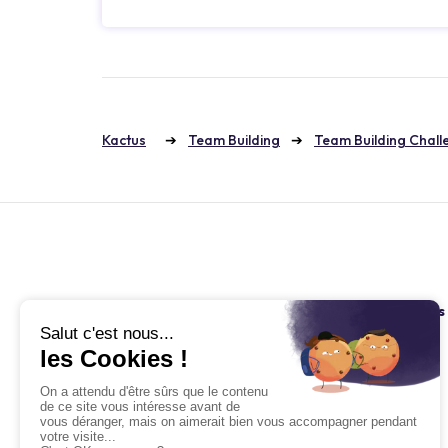
Kactus
Team Building
Team Building Chall
Kactus
Retrouvez nous
À propos
Blog
Carrières
Facebook
La RSE chez Kactus
Twitter
Aide & F.A.Q.
Linkedin
Baromètre du Meetings &
Instagram