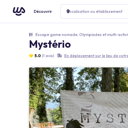
Découvrir
Localisation ou établissement
Escape game nomade, Olympiades et multi-activi
Mystério
5.0
(1 avis)
En déplacement sur le lieu de vot