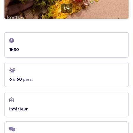
1/4
1h30
6
à
60
pers.
Intérieur