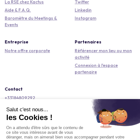
La RSE chez Kactus
Twitter
Aide & F.A.Q.
Linkedin
Baromètre du Meetings &
Instagram
Events
Entreprise
Partenaires
Notre offre corporate
Référencer mon lieu ou mon
activité
Connexion à l'espace
partenaire
Contact
+33184809292
hello@kactus.com
Copyright © 2026 Kactus Tous droits réservés
Conditions générales d'utilisation
Mentions légales